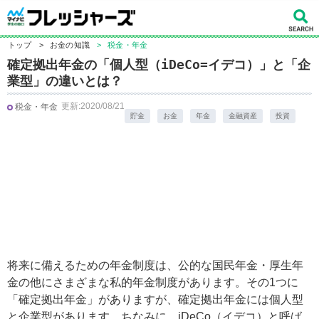
トップ
>
お金の知識
>
税金・年金
確定拠出年金の「個人型（iDeCo=イデコ）」と「企
業型」の違いとは？
更新:2020/08/21
税金・年金
貯金
お金
年金
金融資産
投資
将来に備えるための年金制度は、公的な国民年金・厚生年
金の他にさまざまな私的年金制度があります。その1つに
「確定拠出年金」がありますが、確定拠出年金には個人型
と企業型があります。ちなみに、iDeCo（イデコ）と呼ば