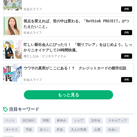
社会人ライフ
PR
視点を変えれば、世の中は変わる。「Rethink PROJECT」がつ
たえたいこと。
社会人ライフ
PR
忙しい新社会人にぴったり！ 「朝リフレア」をはじめよう。しっ
かりニオイケアして24時間快適。
身だしなみ・ビジネスアイテム
PR
ウワサの真実がここにある！？ クレジットカードの都市伝説
社会人ライフ
PR
もっと見る
注目キーワード
ペット
自己紹介
同期
春休み
シェア
忘年会
スキルアップ
ボーナス
手紙
合コン
貯金
大人の常識
お酒
出会い