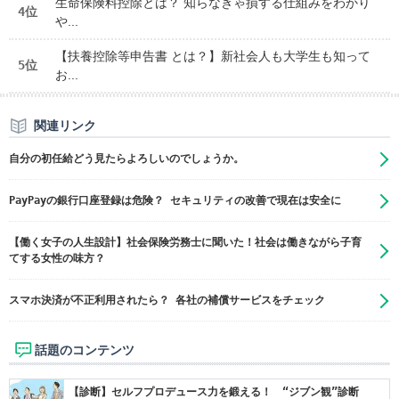
生命保険料控除とは？ 知らなきゃ損する仕組みをわかり
4位
や...
【扶養控除等申告書 とは？】新社会人も大学生も知って
5位
お...
関連リンク
自分の初任給どう見たらよろしいのでしょうか。
PayPayの銀行口座登録は危険？ セキュリティの改善で現在は安全に
【働く女子の人生設計】社会保険労務士に聞いた！社会は働きながら子育
てする女性の味方？
スマホ決済が不正利用されたら？ 各社の補償サービスをチェック
話題のコンテンツ
【診断】セルフプロデュース力を鍛える！ “ジブン観”診断