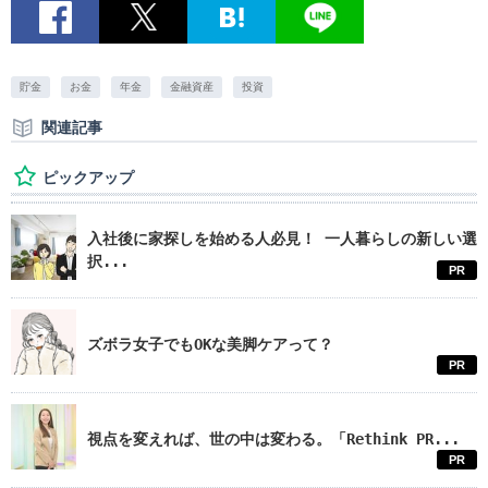
貯金
お金
年金
金融資産
投資
関連記事
ピックアップ
入社後に家探しを始める人必見！ 一人暮らしの新しい選
択...
PR
ズボラ女子でもOKな美脚ケアって？
PR
視点を変えれば、世の中は変わる。「Rethink PR...
PR