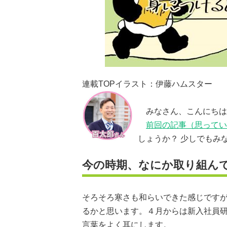
連載TOPイラスト：伊藤ハムスター
みなさん、こんにちは
前回の記事（思ってい
しょうか？ 少しでもみ
今の時期、なにか取り組ん
そろそろ寒さも和らいできた感じです
るかと思います。４月からは新入社員
言葉をよく耳にします。