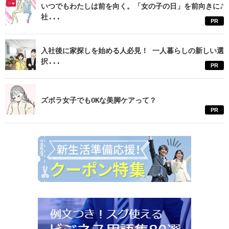
いつでもわたしは前を向く。「女の子の日」を前向きに♪
社...
PR
入社後に家探しを始める人必見！ 一人暮らしの新しい選
択...
PR
ズボラ女子でもOKな美脚ケアって？
PR