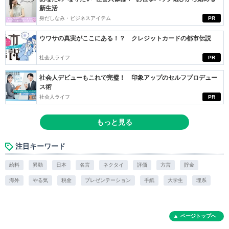
新生活
身だしなみ・ビジネスアイテム
PR
ウワサの真実がここにある！？ クレジットカードの都市伝説
社会人ライフ
PR
社会人デビューもこれで完璧！ 印象アップのセルフプロデュー
ス術
社会人ライフ
PR
もっと見る
注目キーワード
給料
異動
日本
名言
ネクタイ
評価
方言
貯金
海外
やる気
税金
プレゼンテーション
手紙
大学生
理系
ページトップへ