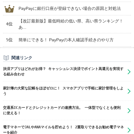
PayPayに銀行口座が登録できない場合の原因と対処法
【改訂最新版】最低時給の低い県、高い県ランキング！
4位
あ...
5位
簡単にできる！ PayPayの本人確認手続きのやり方
関連リンク
決済アプリはどれがお得？ キャッシュレス決済でポイント高還元を実現す
る組み合わせ
家計簿の大変な記帳をほぼゼロに！ スマホアプリで手軽に家計管理をしよ
う
交通系ICカードとクレジットカードの連携方法。 一体型でなくとも便利
に使える！
電子マネーでJALやANAマイルを貯めよう！ 2重取りできるお勧め電子マネ
ーを紹介