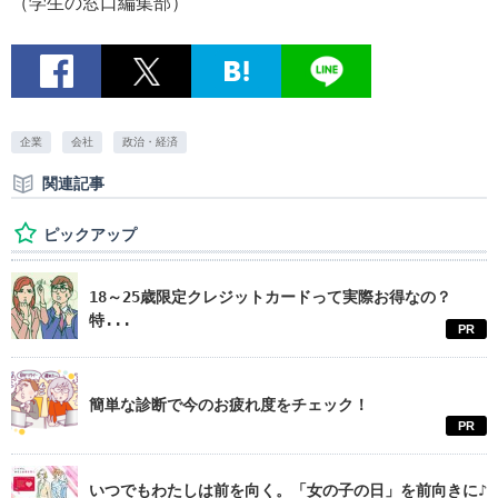
（学生の窓口編集部）
企業
会社
政治・経済
関連記事
ピックアップ
18～25歳限定クレジットカードって実際お得なの？
特...
PR
簡単な診断で今のお疲れ度をチェック！
PR
いつでもわたしは前を向く。「女の子の日」を前向きに♪