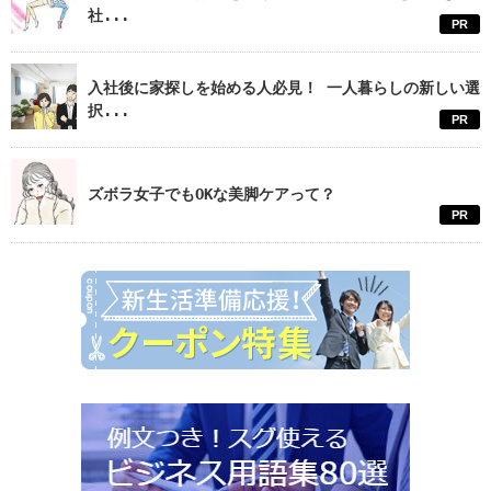
社...
PR
入社後に家探しを始める人必見！ 一人暮らしの新しい選
択...
PR
ズボラ女子でもOKな美脚ケアって？
PR