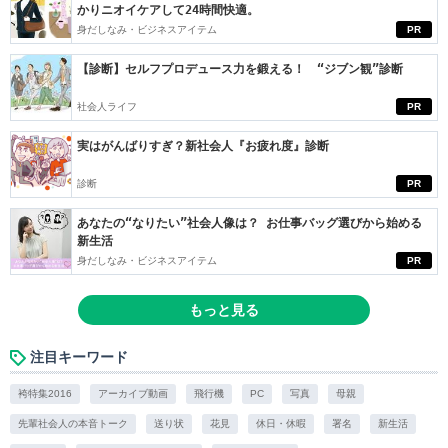
かりニオイケアして24時間快適。
身だしなみ・ビジネスアイテム
PR
【診断】セルフプロデュース力を鍛える！ “ジブン観”診断
社会人ライフ
PR
実はがんばりすぎ？新社会人『お疲れ度』診断
診断
PR
あなたの“なりたい”社会人像は？ お仕事バッグ選びから始める
新生活
身だしなみ・ビジネスアイテム
PR
もっと見る
注目キーワード
袴特集2016
アーカイブ動画
飛行機
PC
写真
母親
先輩社会人の本音トーク
送り状
花見
休日・休暇
署名
新生活