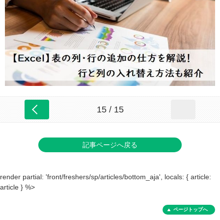
15 / 15
記事ページへ戻る
render partial: 'front/freshers/sp/articles/bottom_aja', locals: { article:
article } %>
ページトップへ