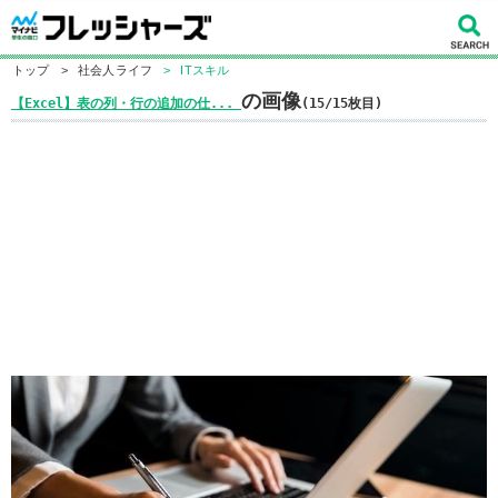
トップ
>
社会人ライフ
>
ITスキル
の画像
【Excel】表の列・行の追加の仕...
(15/15枚目)