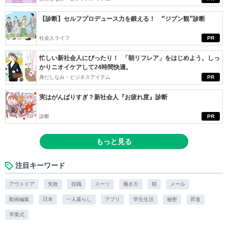
【診断】セルフプロデュース力を鍛える！ “ジブン観”診断
社会人ライフ
PR
忙しい新社会人にぴったり！ 「朝リフレア」をはじめよう。しっ
かりニオイケアして24時間快適。
身だしなみ・ビジネスアイテム
PR
実はがんばりすぎ？新社会人『お疲れ度』診断
診断
PR
もっと見る
注目キーワード
アウトドア
失敗
役職
スーツ
働き方
朝
メール
動画編集
日本
一人暮らし
アプリ
学生生活
秘密
昇進
卒業式