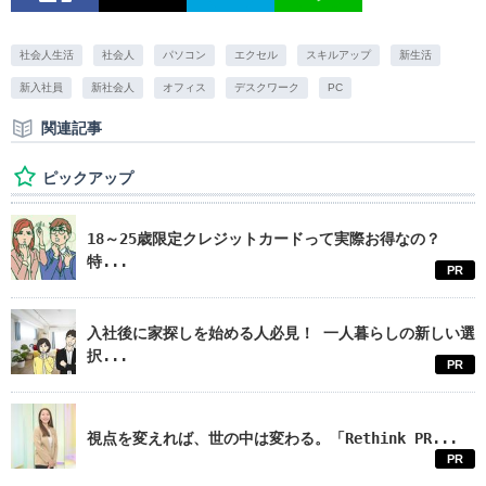
社会人生活
社会人
パソコン
エクセル
スキルアップ
新生活
新入社員
新社会人
オフィス
デスクワーク
PC
関連記事
ピックアップ
18～25歳限定クレジットカードって実際お得なの？
特...
PR
入社後に家探しを始める人必見！ 一人暮らしの新しい選
択...
PR
視点を変えれば、世の中は変わる。「Rethink PR...
PR