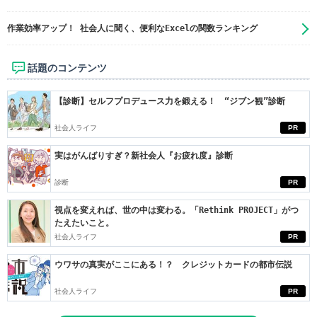
作業効率アップ！ 社会人に聞く、便利なExcelの関数ランキング
話題のコンテンツ
【診断】セルフプロデュース力を鍛える！ “ジブン観”診断
社会人ライフ
PR
実はがんばりすぎ？新社会人『お疲れ度』診断
診断
PR
視点を変えれば、世の中は変わる。「Rethink PROJECT」がつ
たえたいこと。
社会人ライフ
PR
ウワサの真実がここにある！？ クレジットカードの都市伝説
社会人ライフ
PR