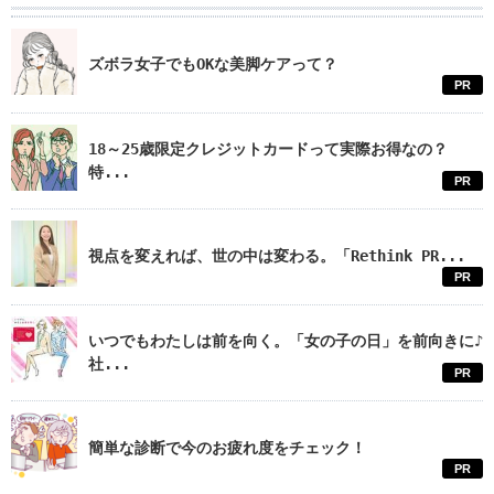
ズボラ女子でもOKな美脚ケアって？
PR
18～25歳限定クレジットカードって実際お得なの？
特...
PR
視点を変えれば、世の中は変わる。「Rethink PR...
PR
いつでもわたしは前を向く。「女の子の日」を前向きに♪
社...
PR
簡単な診断で今のお疲れ度をチェック！
PR