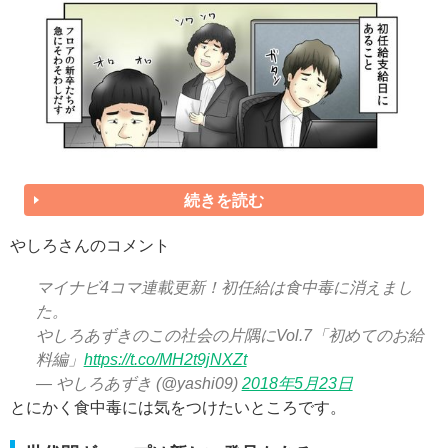
続きを読む
やしろさんのコメント
マイナビ4コマ連載更新！初任給は食中毒に消えまし
た。
やしろあずきのこの社会の片隅にVol.7「初めてのお給
料編」
https://t.co/MH2t9jNXZt
— やしろあずき (@yashi09)
2018年5月23日
とにかく食中毒には気をつけたいところです。