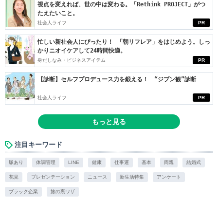
視点を変えれば、世の中は変わる。「Rethink PROJECT」がつ
たえたいこと。
社会人ライフ
PR
忙しい新社会人にぴったり！ 「朝リフレア」をはじめよう。しっ
かりニオイケアして24時間快適。
身だしなみ・ビジネスアイテム
PR
【診断】セルフプロデュース力を鍛える！ “ジブン観”診断
社会人ライフ
PR
もっと見る
注目キーワード
脈あり
体調管理
LINE
健康
仕事運
基本
両親
結婚式
花見
プレゼンテーション
ニュース
新生活特集
アンケート
ブラック企業
旅の裏ワザ