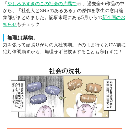
「
やしろあずきのこの社会の片隅で
」過去全46作品の中
から、「社会人とSNSのあるある」の傑作を学生の窓口編
集部がまとめました。記事末尾にある5月からの
新企画のお
知らせ
もチェック！
無理は禁物。
気を張って頑張りがちの入社初期。そのまま行くとGW前に
絶対体調崩すから、無理せず息抜きすることも忘れずに！