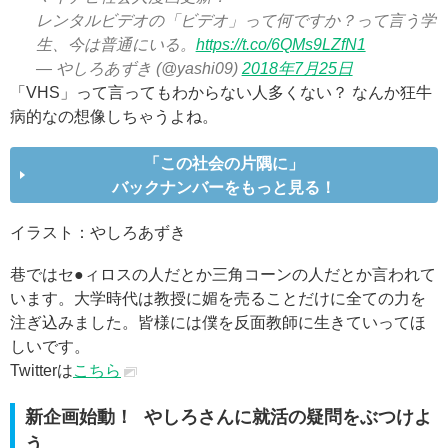
レンタルビデオの「ビデオ」って何ですか？って言う学
生、今は普通にいる。
https://t.co/6QMs9LZfN1
— やしろあずき (@yashi09)
2018年7月25日
「VHS」って言ってもわからない人多くない？ なんか狂牛
病的なの想像しちゃうよね。
「この社会の片隅に」
バックナンバーをもっと見る！
イラスト：やしろあずき
巷ではセ●ィロスの人だとか三角コーンの人だとか言われて
います。大学時代は教授に媚を売ることだけに全ての力を
注ぎ込みました。皆様には僕を反面教師に生きていってほ
しいです。
Twitterは
こちら
新企画始動！ やしろさんに就活の疑問をぶつけよ
う