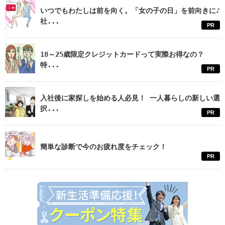
いつでもわたしは前を向く。「女の子の日」を前向きに♪
社...
PR
18～25歳限定クレジットカードって実際お得なの？
特...
PR
入社後に家探しを始める人必見！ 一人暮らしの新しい選
択...
PR
簡単な診断で今のお疲れ度をチェック！
PR