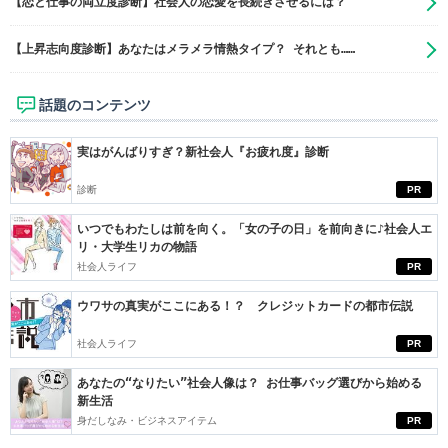
【恋と仕事の両立度診断】社会人の恋愛を長続きさせるには？
【上昇志向度診断】あなたはメラメラ情熱タイプ？ それとも……
話題のコンテンツ
実はがんばりすぎ？新社会人『お疲れ度』診断
診断
PR
いつでもわたしは前を向く。「女の子の日」を前向きに♪社会人エ
リ・大学生リカの物語
社会人ライフ
PR
ウワサの真実がここにある！？ クレジットカードの都市伝説
社会人ライフ
PR
あなたの“なりたい”社会人像は？ お仕事バッグ選びから始める
新生活
身だしなみ・ビジネスアイテム
PR