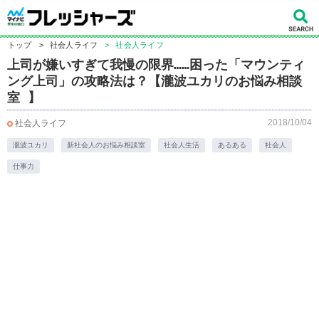
トップ
>
社会人ライフ
>
社会人ライフ
上司が嫌いすぎて我慢の限界……困った「マウンティ
ング上司」の攻略法は？【瀧波ユカリのお悩み相談
室 】
2018/10/04
社会人ライフ
瀧波ユカリ
新社会人のお悩み相談室
社会人生活
あるある
社会人
仕事力