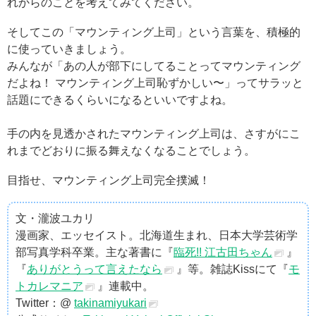
れからのことを考えてみてください。
そしてこの「マウンティング上司」という言葉を、積極的
に使っていきましょう。
みんなが「あの人が部下にしてることってマウンティング
だよね！ マウンティング上司恥ずかしい〜」ってサラッと
話題にできるくらいになるといいですよね。
手の内を見透かされたマウンティング上司は、さすがにこ
れまでどおりに振る舞えなくなることでしょう。
目指せ、マウンティング上司完全撲滅！
文・瀧波ユカリ
漫画家、エッセイスト。北海道生まれ、日本大学芸術学
部写真学科卒業。主な著書に『
臨死!! 江古田ちゃん
』
『
ありがとうって言えたなら
』等。雑誌Kissにて『
モ
トカレマニア
』連載中。
Twitter：@
takinamiyukari