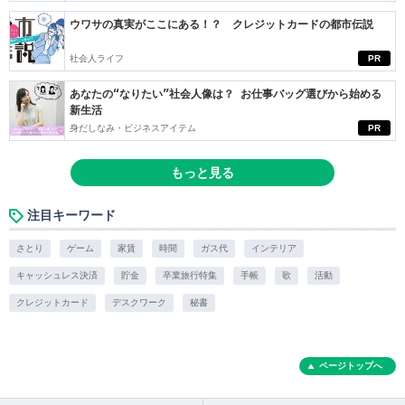
ウワサの真実がここにある！？ クレジットカードの都市伝説
社会人ライフ
PR
あなたの“なりたい”社会人像は？ お仕事バッグ選びから始める
新生活
身だしなみ・ビジネスアイテム
PR
もっと見る
注目キーワード
さとり
ゲーム
家賃
時間
ガス代
インテリア
キャッシュレス決済
貯金
卒業旅行特集
手帳
歌
活動
クレジットカード
デスクワーク
秘書
ページトップへ