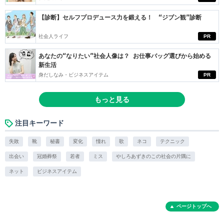
【診断】セルフプロデュース力を鍛える！ “ジブン観”診断
社会人ライフ
PR
あなたの“なりたい”社会人像は？ お仕事バッグ選びから始める
新生活
身だしなみ・ビジネスアイテム
PR
もっと見る
注目キーワード
失敗
靴
秘書
変化
憧れ
歌
ネコ
テクニック
出会い
冠婚葬祭
若者
ミス
やしろあずきのこの社会の片隅に
ネット
ビジネスアイテム
ページトップへ