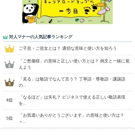
対人マナーの人気記事ランキング
ご子息・ご息女とは？ 適切な意味と使い方を知ろう
「ご愁傷様」の意味と正しい使い方とは？ 例文と一緒に覚
えよう
「見る」は敬語でなんて言う？ 丁寧語・尊敬語・謙譲語
の...
「なるほど」は失礼？ ビジネスで使える正しい敬語表現
4位
を...
「お気遣いありがとうございます」の意味と使い方は？
5位
＜...