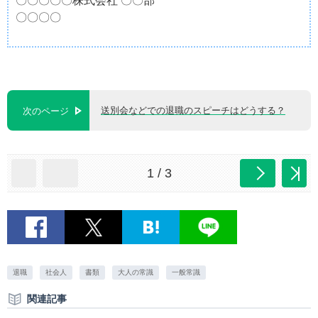
〇〇〇〇〇株式会社 〇〇部
〇〇〇〇
送別会などでの退職のスピーチはどうする？
次のページ
1 / 3
退職
社会人
書類
大人の常識
一般常識
関連記事