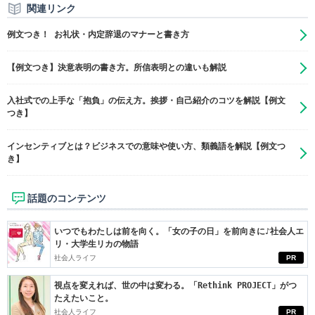
関連リンク
例文つき！ お礼状・内定辞退のマナーと書き方
【例文つき】決意表明の書き方。所信表明との違いも解説
入社式での上手な「抱負」の伝え方。挨拶・自己紹介のコツを解説【例文
つき】
インセンティブとは？ビジネスでの意味や使い方、類義語を解説【例文つ
き】
話題のコンテンツ
いつでもわたしは前を向く。「女の子の日」を前向きに♪社会人エ
リ・大学生リカの物語
社会人ライフ
PR
視点を変えれば、世の中は変わる。「Rethink PROJECT」がつ
たえたいこと。
社会人ライフ
PR