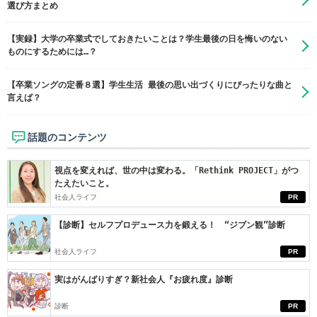
選び方まとめ
【実録】大学の卒業式でしておきたいことは？学生最後の日を悔いのない
ものにするためには…？
【卒業ソングの定番８選】学生生活 最後の思い出づくりにぴったりな曲と
言えば？
話題のコンテンツ
視点を変えれば、世の中は変わる。「Rethink PROJECT」がつ
たえたいこと。
社会人ライフ
PR
【診断】セルフプロデュース力を鍛える！ “ジブン観”診断
社会人ライフ
PR
実はがんばりすぎ？新社会人『お疲れ度』診断
診断
PR