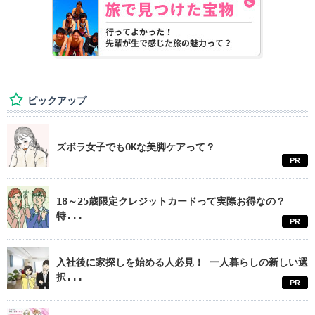
ピックアップ
ズボラ女子でもOKな美脚ケアって？
PR
18～25歳限定クレジットカードって実際お得なの？
特...
PR
入社後に家探しを始める人必見！ 一人暮らしの新しい選
択...
PR