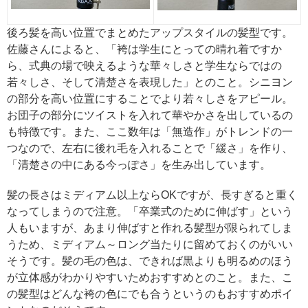
後ろ髪を高い位置でまとめたアップスタイルの髪型です。
佐藤さんによると、「袴は学生にとっての晴れ着ですか
ら、式典の場で映えるような華々しさと学生ならではの
若々しさ、そして清楚さを表現した」とのこと。シニヨン
の部分を高い位置にすることでより若々しさをアピール。
お団子の部分にツイストを入れて華やかさを出しているの
も特徴です。また、ここ数年は「無造作」がトレンドの一
つなので、左右に後れ毛を入れることで「緩さ」を作り、
「清楚さの中にある今っぽさ」を生み出しています。
髪の長さはミディアム以上ならOKですが、長すぎると重く
なってしまうので注意。「卒業式のために伸ばす」という
人もいますが、あまり伸ばすと作れる髪型が限られてしま
うため、ミディアム～ロング当たりに留めておくのがいい
そうです。髪の毛の色は、できれば黒よりも明るめのほう
が立体感がわかりやすいためおすすめとのこと。また、こ
の髪型はどんな袴の色にでも合うというのもおすすめポイ