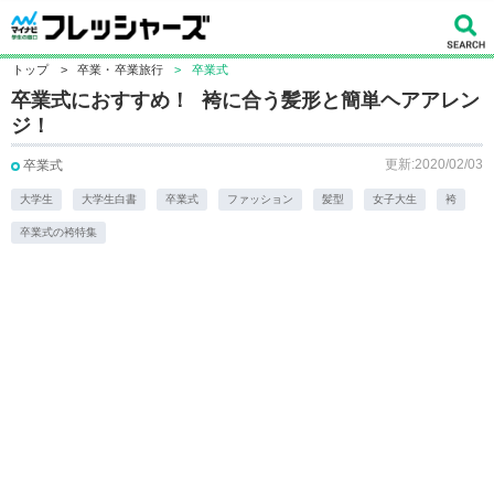
トップ
>
卒業・卒業旅行
>
卒業式
卒業式におすすめ！ 袴に合う髪形と簡単ヘアアレン
ジ！
更新:2020/02/03
卒業式
大学生
大学生白書
卒業式
ファッション
髪型
女子大生
袴
卒業式の袴特集