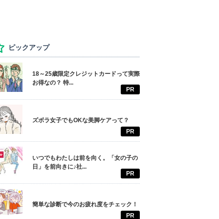
ピックアップ
18～25歳限定クレジットカードって実際
お得なの？ 特...
PR
ズボラ女子でもOKな美脚ケアって？
PR
いつでもわたしは前を向く。「女の子の
日」を前向きに♪社...
PR
簡単な診断で今のお疲れ度をチェック！
PR