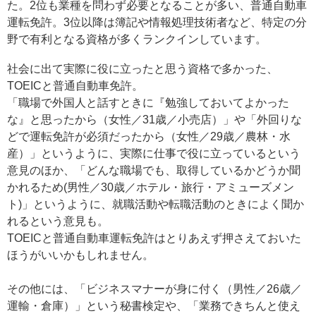
た。2位も業種を問わず必要となることが多い、普通自動車
運転免許。3位以降は簿記や情報処理技術者など、特定の分
野で有利となる資格が多くランクインしています。
社会に出て実際に役に立ったと思う資格で多かった、
TOEICと普通自動車免許。
「職場で外国人と話すときに『勉強しておいてよかった
な』と思ったから（女性／31歳／小売店）」や「外回りな
どで運転免許が必須だったから（女性／29歳／農林・水
産）」というように、実際に仕事で役に立っているという
意見のほか、「どんな職場でも、取得しているかどうか聞
かれるため(男性／30歳／ホテル・旅行・アミューズメン
ト)」というように、就職活動や転職活動のときによく聞か
れるという意見も。
TOEICと普通自動車運転免許はとりあえず押さえておいた
ほうがいいかもしれません。
その他には、「ビジネスマナーが身に付く（男性／26歳／
運輸・倉庫）」という秘書検定や、「業務できちんと使え