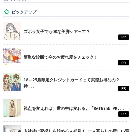
ピックアップ
ズボラ女子でもOKな美脚ケアって？
PR
簡単な診断で今のお疲れ度をチェック！
PR
18～25歳限定クレジットカードって実際お得なの？
特...
PR
視点を変えれば、世の中は変わる。「Rethink PR...
PR
入社後に家探しを始める人必見！ 一人暮らしの新しい選