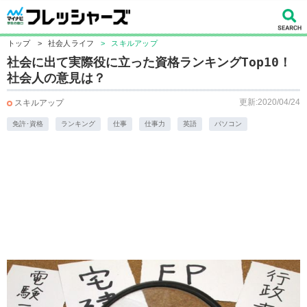
トップ
>
社会人ライフ
>
スキルアップ
社会に出て実際役に立った資格ランキングTop10！
社会人の意見は？
更新:2020/04/24
スキルアップ
免許･資格
ランキング
仕事
仕事力
英語
パソコン