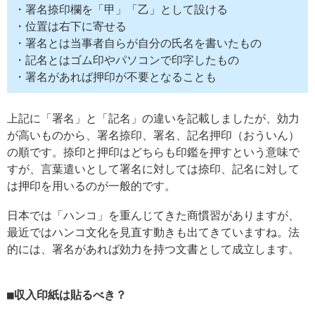
・署名捺印欄を「甲」「乙」として設ける
・位置は右下に寄せる
・署名とは当事者自らが自分の氏名を書いたもの
・記名とはゴム印やパソコンで印字したもの
・署名があれば押印が不要となることも
上記に「署名」と「記名」の違いを記載しましたが、効力
が高いものから、署名捺印、署名、記名押印（おういん）
の順です。捺印と押印はどちらも印鑑を押すという意味で
すが、言葉遣いとして署名に対しては捺印、記名に対して
は押印を用いるのが一般的です。
日本では「ハンコ」を重んじてきた商慣習がありますが、
最近ではハンコ文化を見直す動きも出てきていますね。法
的には、署名があれば効力を持つ文書として成立します。
収入印紙は貼るべき？