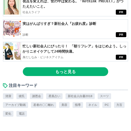
視点を変えれば、世の中は変わる。「Rethink PROJECT」がつ
たえたいこと。
社会人ライフ
PR
実はがんばりすぎ？新社会人『お疲れ度』診断
診断
PR
忙しい新社会人にぴったり！ 「朝リフレア」をはじめよう。しっ
かりニオイケアして24時間快適。
身だしなみ・ビジネスアイテム
PR
もっと見る
注目キーワード
清潔
彼氏
謝恩会
星座占い
新社会人白書2018
スーツ
アーカイブ動画
若者の〇〇離れ
美容
指導
ネイル
PC
方言
変化
電話