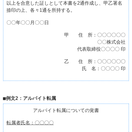
以上を合意した証しとして本書を2通作成し、甲乙署名
捺印の上、各々1通を所持する。
〇〇年〇〇月〇〇日
甲 住 所：〇〇〇〇〇〇
〇〇株式会社
代表取締役〇〇〇〇 印
乙 住 所：〇〇〇〇〇〇
氏 名：〇〇〇〇 印
例文2：アルバイト転属
アルバイト転属についての覚書
転属者氏名：〇〇〇〇