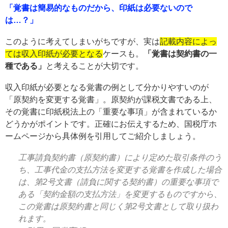
「覚書は簡易的なものだから、印紙は必要ないので
は…？」
このように考えてしまいがちですが、実は
記載内容によっ
ては収入印紙が必要となる
ケースも。
「覚書は契約書の一
種である」
と考えることが大切です。
収入印紙が必要となる覚書の例として分かりやすいのが
「原契約を変更する覚書」。原契約が課税文書である上、
その覚書に印紙税法上の「重要な事項」が含まれているか
どうかがポイントです。正確にお伝えするため、国税庁ホ
ームページから具体例を引用してご紹介しましょう。
工事請負契約書（原契約書）により定めた取引条件のう
ち、工事代金の支払方法を変更する覚書を作成した場合
は、第2号文書（請負に関する契約書）の重要な事項で
ある「契約金額の支払方法」を変更するものですから、
この覚書は原契約書と同じく第2号文書として取り扱わ
れます。