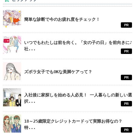
簡単な診断で今のお疲れ度をチェック！
PR
いつでもわたしは前を向く。「女の子の日」を前向きに♪
社...
PR
ズボラ女子でもOKな美脚ケアって？
PR
入社後に家探しを始める人必見！ 一人暮らしの新しい選
択...
PR
18～25歳限定クレジットカードって実際お得なの？
特...
PR