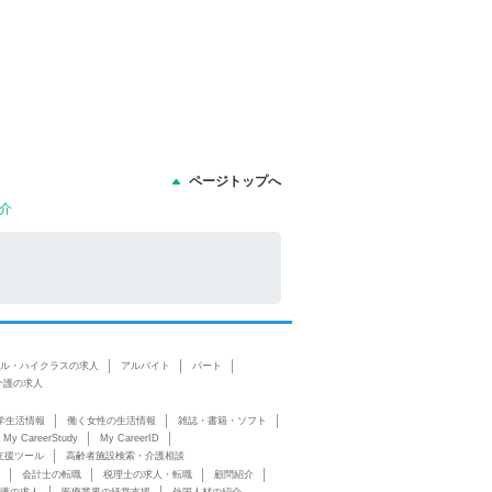
ページトップへ
介
ル・ハイクラスの求人
アルバイト
パート
介護の求人
学生活情報
働く女性の生活情報
雑誌・書籍・ソフト
My CareerStudy
My CareerID
支援ツール
高齢者施設検索・介護相談
会計士の転職
税理士の求人・転職
顧問紹介