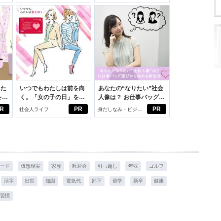
った
いつでもわたしは前を向
あなたの“なりたい”社会
をは
く。「女の子の日」を前
人像は？ お仕事バッグ選
ニオ
向きに♪社会人エリ・大
びから始める新生活
R
PR
PR
社会人ライフ
身だしなみ・ビジネ
適。
学生リカの物語
スアイテム
ード
仮想現実
家族
歓迎会
引っ越し
年収
ゴルフ
活字
出世
知識
電気代
部下
留学
新卒
健康
習慣