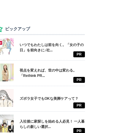
ピックアップ
いつでもわたしは前を向く。「女の子の
日」を前向きに♪社...
PR
視点を変えれば、世の中は変わる。
「Rethink PR...
PR
ズボラ女子でもOKな美脚ケアって？
PR
入社後に家探しを始める人必見！ 一人暮
らしの新しい選択...
PR