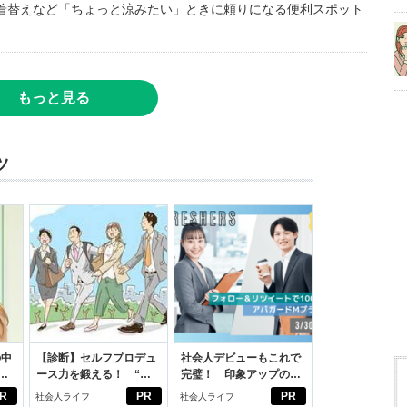
着替えなど「ちょっと涼みたい」ときに頼りになる便利スポット
もっと見る
ツ
の中
【診断】セルフプロデュ
社会人デビューもこれで
ース力を鍛える！ “ジ
完璧！ 印象アップのセ
えた
ブン観”診断
ルフプロデュース術
R
PR
PR
社会人ライフ
社会人ライフ