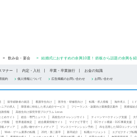
>
飲み会・宴会
>
結婚式におすすめの余興10選！ 鉄板から話題の余興を紹
スマナー
内定・入社
卒業・卒業旅行
お金の知識
用規約
個人情報について
広告掲載のお問い合わせ
お問い合わせ
活
留学経験者の就活
看護学生向け
医学生・研修医向け
転職・求人情報
海外求人
ミド
シニアの求人
障害者に特化した求人紹介サービス
フリーランス・副業向け業務委託案件
医療福祉
進路情報
高校生向け探究学習プログラム Locus
まとめサイト
総合・専門ニュース
高校生のチャレンジサイト
ティーンマーケティング支援
大
ング情報
世界遺産検定
総合農業情報サイト
マイナビ子育て
ECサイト構築・D2C事業支援
情報メディア
お買い物サポートメディア
マンスリーマンション予約
AIを活用したSEOコンテンツ
Web・ゲーム業界の転職
20代・第二新卒
新卒紹介
転職エージェント
エグゼクティブ転職