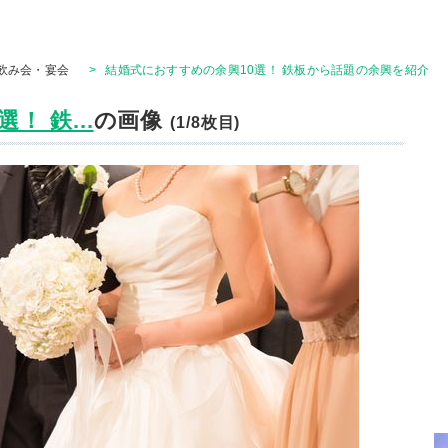
飲み会・宴会
>
結婚式におすすめの余興10選！ 鉄板から話題の余興を紹介
 鉄...
の画像
(1/8枚目)