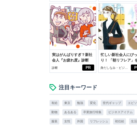
いこと。
実はがんばりすぎ？新社
忙しい新社会人にぴ
会人『お疲れ度』診断
り！ 「朝リフレア」
じめよう。しっかり
PR
P
診断
身だしなみ・ビジネ
イケアして24時間快
スアイテム
注目キーワード
有給
東京
勉強
変化
世代ギャップ
エピソ
動物
あるある
卒業旅行特集
ビジネスアイテム
服装
女性
外国
リフレッシュ
初任給
生活