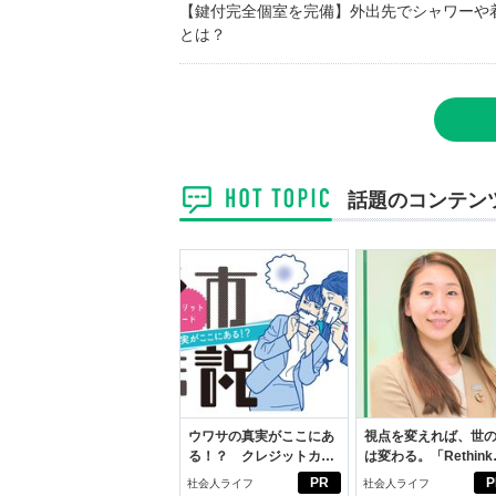
【鍵付完全個室を完備】外出先でシャワーや
とは？
話題のコンテン
ウワサの真実がここにあ
視点を変えれば、世
る！？ クレジットカー
は変わる。「Rethink
ドの都市伝説
PROJECT」がつた
PR
P
社会人ライフ
社会人ライフ