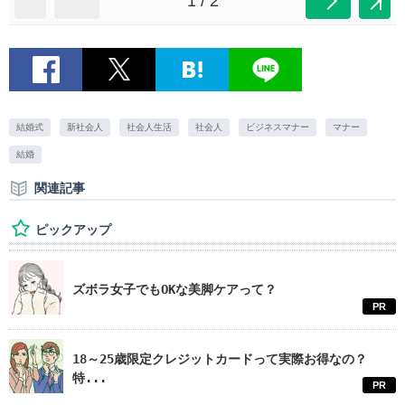
1 / 2
結婚式
新社会人
社会人生活
社会人
ビジネスマナー
マナー
結婚
関連記事
ピックアップ
ズボラ女子でもOKな美脚ケアって？
PR
18～25歳限定クレジットカードって実際お得なの？
特...
PR