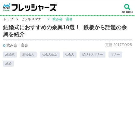
トップ
>
ビジネスマナー
>
飲み会・宴会
結婚式におすすめの余興10選！ 鉄板から話題の余
興を紹介
更新:2017/09/25
飲み会・宴会
結婚式
新社会人
社会人生活
社会人
ビジネスマナー
マナー
結婚