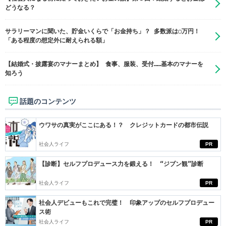
どうなる？
サラリーマンに聞いた、貯金いくらで「お金持ち」？ 多数派は◯万円！
「ある程度の想定外に耐えられる額」
【結婚式・披露宴のマナーまとめ】 食事、服装、受付……基本のマナーを
知ろう
話題のコンテンツ
ウワサの真実がここにある！？ クレジットカードの都市伝説
社会人ライフ
PR
【診断】セルフプロデュース力を鍛える！ “ジブン観”診断
社会人ライフ
PR
社会人デビューもこれで完璧！ 印象アップのセルフプロデュー
ス術
社会人ライフ
PR