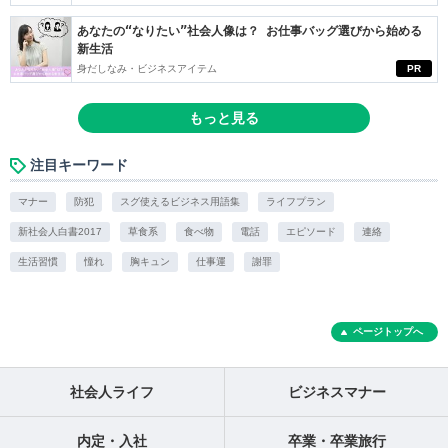
あなたの“なりたい”社会人像は？ お仕事バッグ選びから始める
新生活
身だしなみ・ビジネスアイテム
PR
もっと見る
注目キーワード
マナー
防犯
スグ使えるビジネス用語集
ライフプラン
新社会人白書2017
草食系
食べ物
電話
エピソード
連絡
生活習慣
憧れ
胸キュン
仕事運
謝罪
ページトップへ
社会人ライフ
ビジネスマナー
内定・入社
卒業・卒業旅行