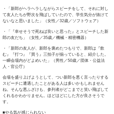
・「新郎がヘラヘラしながらスピーチをして、それに対し
て友人たちが野次を飛ばしていたので、学生気分が抜けて
ないなと思いました」（女性／32歳／ソフトウェア）
・「『幸せそうで死ねば良いと思った』とスピーチした新
郎の友だち」（女性／35歳／機械・精密機器）
・「新郎の友人が、新郎を褒めたつもりで、新郎は『飲
む』『打つ』『買う』三拍子が揃っていると、紹介した。
一瞬会場内がどよめいた」（男性／50歳／団体・公益法
人・官公庁）
会場を盛り上げようとして、つい新郎を悪く言ったりする
スピーチに遭遇したことがある人は多いかもしれません
ね。そんな悪ふざけも、参列者がどこまでと笑い飛ばして
くれるかわかりません。ほどほどにした方が良さそうで
す。
■やる気が感じられない