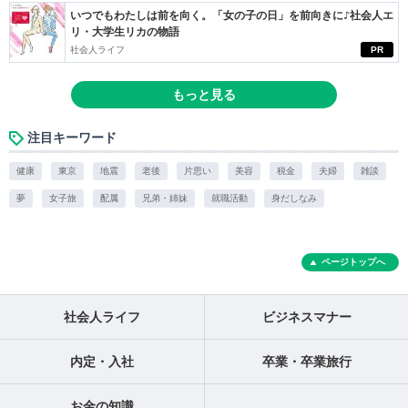
いつでもわたしは前を向く。「女の子の日」を前向きに♪社会人エ
リ・大学生リカの物語
社会人ライフ
PR
もっと見る
注目キーワード
健康
東京
地震
老後
片思い
美容
税金
夫婦
雑談
夢
女子旅
配属
兄弟・姉妹
就職活動
身だしなみ
ページトップへ
社会人ライフ
ビジネスマナー
内定・入社
卒業・卒業旅行
お金の知識