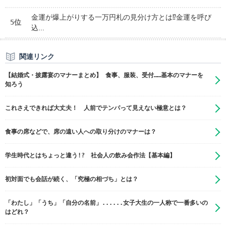
金運が爆上がりする一万円札の見分け方とは⁉金運を呼び
5位
込...
関連リンク
【結婚式・披露宴のマナーまとめ】 食事、服装、受付……基本のマナーを
知ろう
これさえできれば大丈夫！ 人前でテンパって見えない極意とは？
食事の席などで、席の遠い人への取り分けのマナーは？
学生時代とはちょっと違う!? 社会人の飲み会作法【基本編】
初対面でも会話が続く、「究極の相づち」とは？
「わたし」「うち」「自分の名前」......女子大生の一人称で一番多いの
はどれ？