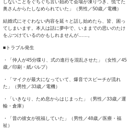
しないことをぐちぐち言い始めて会場が凍りつき、慌てた
奥さんからたしなめられていた」（男性／50歳／電機）
結婚式にそぐわない内容を延々と話し始めたら、皆、困っ
てしまいます。本人は話に夢中で、いままでの思いのたけ
をぶつけているのかもしれませんが……。
■トラブル発生
・「仲人が45分喋り、式の進行を混乱させた」（女性／45
歳／印刷・紙パルプ）
・「マイクが最大になっていて、爆音でスピーチが流れ
た」（男性／33歳／電機）
・「いきなり、ため息からはじまった」（男性／33歳／運
輸・倉庫）
・「昔の彼女が祝福していた」（男性／48歳／医療・福
祉）