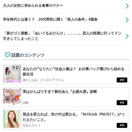
大人の女性に求められる食事のマナー
学生時代とは違う？ 20代男性に聞く「美人の条件」4箇条
「家がゴミ屋敷」「ぬいぐるみだらけ」......。恋人の部屋に行ってドン
引きしてしまったこと
話題のコンテンツ
あなたの“なりたい”社会人像は？ お仕事バッグ選びから始める
新生活
身だしなみ・ビジネスアイテム
PR
実はがんばりすぎ？新社会人『お疲れ度』診断
診断
PR
視点を変えれば、世の中は変わる。「Rethink PROJECT」がつ
たえたいこと。
社会人ライフ
PR