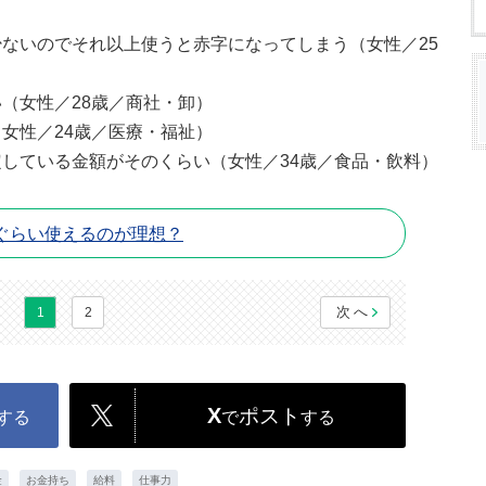
ないのでそれ以上使うと赤字になってしまう（女性／25
（女性／28歳／商社・卸）
女性／24歳／医療・福祉）
している金額がそのくらい（女性／34歳／食品・飲料）
ぐらい使えるのが理想？
次へ
1
2
X
ポスト
する
で
する
金
お金持ち
給料
仕事力