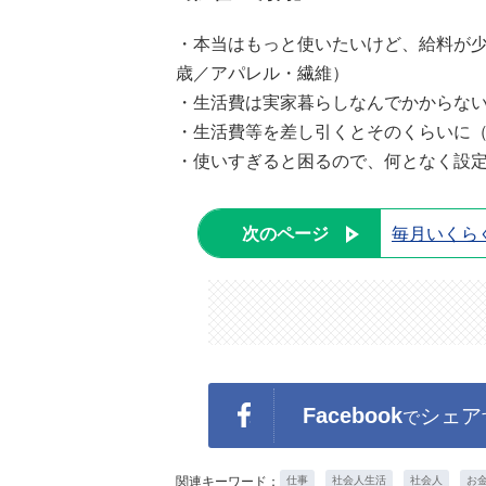
・本当はもっと使いたいけど、給料が少
歳／アパレル・繊維）
・生活費は実家暮らしなんでかからない
・生活費等を差し引くとそのくらいに（
・使いすぎると困るので、何となく設定
次のページ
毎月いくら
Facebook
シェア
で
関連キーワード：
仕事
社会人生活
社会人
お