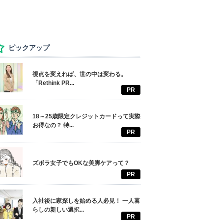
ピックアップ
視点を変えれば、世の中は変わる。
「Rethink PR...
PR
18～25歳限定クレジットカードって実際
お得なの？ 特...
PR
ズボラ女子でもOKな美脚ケアって？
PR
入社後に家探しを始める人必見！ 一人暮
らしの新しい選択...
PR