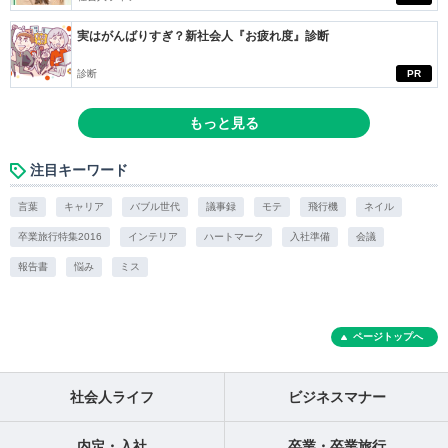
実はがんばりすぎ？新社会人『お疲れ度』診断
診断
PR
もっと見る
注目キーワード
言葉
キャリア
バブル世代
議事録
モテ
飛行機
ネイル
卒業旅行特集2016
インテリア
ハートマーク
入社準備
会議
報告書
悩み
ミス
ページトップへ
社会人ライフ
ビジネスマナー
内定・入社
卒業・卒業旅行