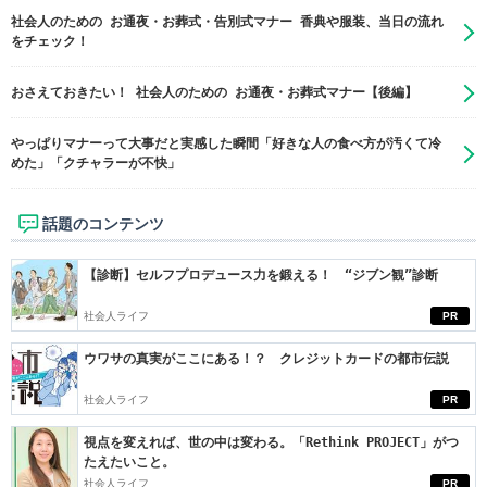
社会人のための お通夜・お葬式・告別式マナー 香典や服装、当日の流れ
をチェック！
おさえておきたい！ 社会人のための お通夜・お葬式マナー【後編】
やっぱりマナーって大事だと実感した瞬間「好きな人の食べ方が汚くて冷
めた」「クチャラーが不快」
話題のコンテンツ
【診断】セルフプロデュース力を鍛える！ “ジブン観”診断
社会人ライフ
PR
ウワサの真実がここにある！？ クレジットカードの都市伝説
社会人ライフ
PR
視点を変えれば、世の中は変わる。「Rethink PROJECT」がつ
たえたいこと。
社会人ライフ
PR