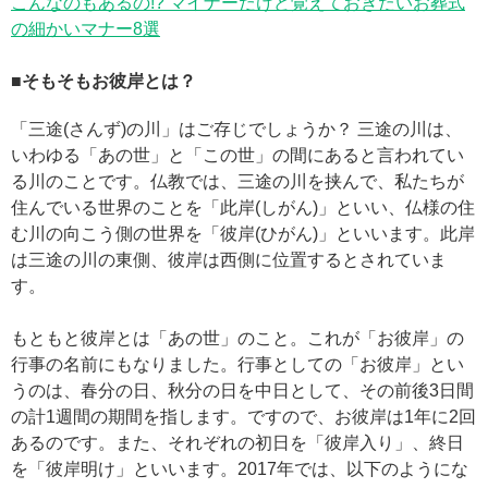
こんなのもあるの!? マイナーだけど覚えておきたいお葬式
の細かいマナー8選
■そもそもお彼岸とは？
「三途(さんず)の川」はご存じでしょうか？ 三途の川は、
いわゆる「あの世」と「この世」の間にあると言われてい
る川のことです。仏教では、三途の川を挟んで、私たちが
住んでいる世界のことを「此岸(しがん)」といい、仏様の住
む川の向こう側の世界を「彼岸(ひがん)」といいます。此岸
は三途の川の東側、彼岸は西側に位置するとされていま
す。
もともと彼岸とは「あの世」のこと。これが「お彼岸」の
行事の名前にもなりました。行事としての「お彼岸」とい
うのは、春分の日、秋分の日を中日として、その前後3日間
の計1週間の期間を指します。ですので、お彼岸は1年に2回
あるのです。また、それぞれの初日を「彼岸入り」、終日
を「彼岸明け」といいます。2017年では、以下のようにな