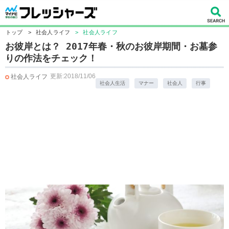
トップ
>
社会人ライフ
>
社会人ライフ
お彼岸とは？ 2017年春・秋のお彼岸期間・お墓参
りの作法をチェック！
更新:2018/11/06
社会人ライフ
社会人生活
マナー
社会人
行事