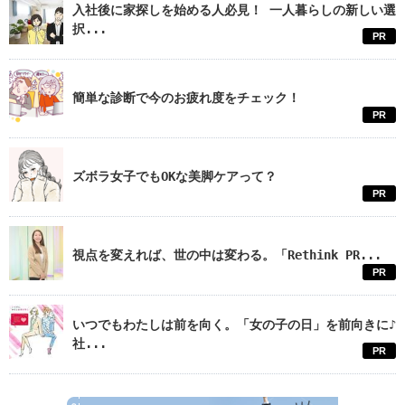
入社後に家探しを始める人必見！ 一人暮らしの新しい選
択...
PR
簡単な診断で今のお疲れ度をチェック！
PR
ズボラ女子でもOKな美脚ケアって？
PR
視点を変えれば、世の中は変わる。「Rethink PR...
PR
いつでもわたしは前を向く。「女の子の日」を前向きに♪
社...
PR