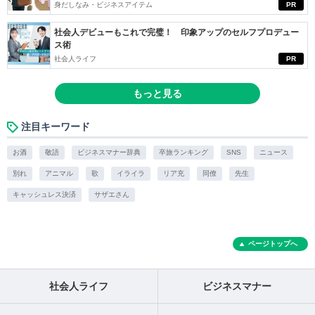
身だしなみ・ビジネスアイテム
PR
社会人デビューもこれで完璧！ 印象アップのセルフプロデュー
ス術
社会人ライフ
PR
もっと見る
注目キーワード
お酒
敬語
ビジネスマナー辞典
卒旅ランキング
SNS
ニュース
別れ
アニマル
歌
イライラ
リア充
同僚
先生
キャッシュレス決済
サザエさん
ページトップへ
社会人ライフ
ビジネスマナー