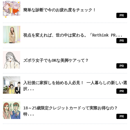
簡単な診断で今のお疲れ度をチェック！
PR
視点を変えれば、世の中は変わる。「Rethink PR...
PR
ズボラ女子でもOKな美脚ケアって？
PR
入社後に家探しを始める人必見！ 一人暮らしの新しい選
択...
PR
18～25歳限定クレジットカードって実際お得なの？
特...
PR