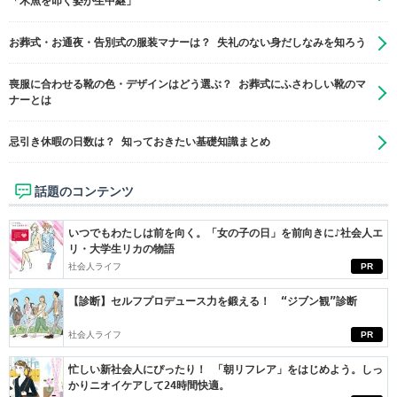
「木魚を叩く姿が生中継」
お葬式・お通夜・告別式の服装マナーは？ 失礼のない身だしなみを知ろう
喪服に合わせる靴の色・デザインはどう選ぶ？ お葬式にふさわしい靴のマ
ナーとは
忌引き休暇の日数は？ 知っておきたい基礎知識まとめ
話題のコンテンツ
いつでもわたしは前を向く。「女の子の日」を前向きに♪社会人エ
リ・大学生リカの物語
社会人ライフ
PR
【診断】セルフプロデュース力を鍛える！ “ジブン観”診断
社会人ライフ
PR
忙しい新社会人にぴったり！ 「朝リフレア」をはじめよう。しっ
かりニオイケアして24時間快適。