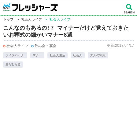
トップ
>
社会人ライフ
>
社会人ライフ
こんなのもあるの!? マイナーだけど覚えておきた
いお葬式の細かいマナー8選
更新:2018/04/17
社会人ライフ
飲み会・宴会
ライフハック.
マナー
社会人生活
社会人
大人の常識
身だしなみ