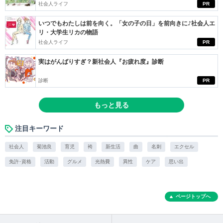
社会人ライフ
PR
いつでもわたしは前を向く。「女の子の日」を前向きに♪社会人エ
リ・大学生リカの物語
社会人ライフ
PR
実はがんばりすぎ？新社会人『お疲れ度』診断
診断
PR
もっと見る
注目キーワード
社会人
菊池良
育児
袴
新生活
曲
名刺
エクセル
免許･資格
活動
グルメ
光熱費
異性
ケア
思い出
ページトップへ