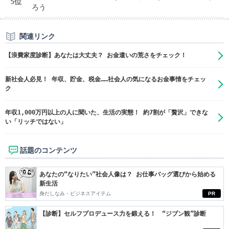
5位
ろう
関連リンク
【浪費家度診断】あなたは大丈夫？ お金遣いの荒さをチェック！
新社会人必見！ 年収、貯金、税金……社会人の気になるお金事情をチェッ
ク
年収1,000万円以上の人に聞いた、生活の実態！ 約7割が「贅沢」できな
い「リッチではない」
話題のコンテンツ
あなたの“なりたい”社会人像は？ お仕事バッグ選びから始める
新生活
身だしなみ・ビジネスアイテム
PR
【診断】セルフプロデュース力を鍛える！ “ジブン観”診断