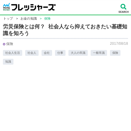
トップ
>
お金の知識
>
保険
労災保険とは何？ 社会人なら抑えておきたい基礎知
識を知ろう
2017/08/18
保険
社会人生活
社会人
会社
仕事
大人の常識
一般常識
保険
知識