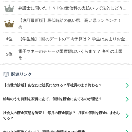
弁護士に聞いた！ NHKの受信料の支払いって法的にどう...
【改訂最新版】最低時給の低い県、高い県ランキング！
あ...
4位
【学生編】1回のデートの平均予算は？ 学生はあまりお金...
電子マネーのチャージ限度額はいくらまで？ 各社の上限
5位
を...
関連リンク
【出世力診断】あなたは社長になれる？平社員のまま終わる？
給与のうち何割を家賃にあて、何割を貯金にあてるのが理想？
社会人の貯金実態を調査！ 毎月の貯金額は？ 月収の何割を貯金にまわし
てる？
ホンネは面倒くさい!? 職場での義理チョコの現状