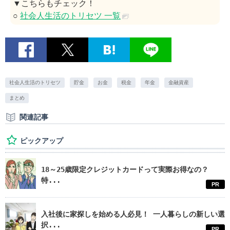
▼こちらもチェック！
○
社会人生活のトリセツ 一覧
社会人生活のトリセツ
貯金
お金
税金
年金
金融資産
まとめ
関連記事
ピックアップ
18～25歳限定クレジットカードって実際お得なの？
特...
PR
入社後に家探しを始める人必見！ 一人暮らしの新しい選
択...
PR