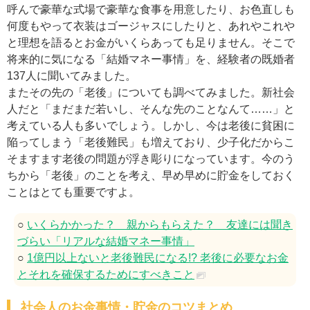
呼んで豪華な式場で豪華な食事を用意したり、お色直しも
何度もやって衣装はゴージャスにしたりと、あれやこれや
と理想を語るとお金がいくらあっても足りません。そこで
将来的に気になる「結婚マネー事情」を、経験者の既婚者
137人に聞いてみました。
またその先の「老後」についても調べてみました。新社会
人だと「まだまだ若いし、そんな先のことなんて……」と
考えている人も多いでしょう。しかし、今は老後に貧困に
陥ってしまう「老後難民」も増えており、少子化だからこ
そますます老後の問題が浮き彫りになっています。今のう
ちから「老後」のことを考え、早め早めに貯金をしておく
ことはとても重要ですよ。
○
いくらかかった？ 親からもらえた？ 友達には聞き
づらい「リアルな結婚マネー事情」
○
1億円以上ないと老後難民になる!? 老後に必要なお金
とそれを確保するためにすべきこと
社会人のお金事情・貯金のコツまとめ