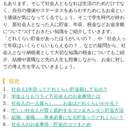
もあります。そして社会人ともなれば生活のためだけでな
く、自分の価値やステータスをあらわすためにもお金とい
う価値が気になってくるでしょう。そこで学生時代が終わ
り、新社会人となった人に貯金、年収、税金などお金全般
についてつけておきたい知識をご紹介していきます。
「どれくらい貯金があったほうがいいの？ 」や「社会人っ
て年収はいくらぐらいもらえるの？ 」などの疑問から、社
会人となり納税者として大切な知識の税金についてもご紹
介。結婚や退職など先の人生も想像しながら、お金に対し
ての考え方を学んでいきましょう。
目次
1．
社会人1年目ってどれくらい貯金額してるの？
2．
学生よりもツライ?! 社会人のお金事情とは
3．
社会人の一人暮らし……お金はどれくらいかかる？
4．
忙しい社会人が賢く節約するコツ＆カンタン貯金方法
5．
結婚、退職……将来必要になる貯金ってどれくらい？
6．
社会人のお金事情・貯金のコツまとめ