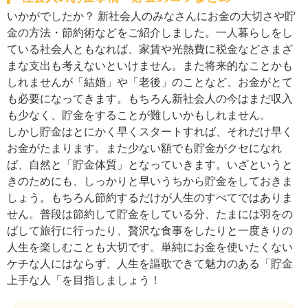
いかがでしたか？ 新社会人のみなさんにお金の大切さや貯
金の方法・節約術などをご紹介しました。一人暮らしをし
ている社会人ともなれば、家賃や光熱費に税金などさまざ
まな支出も考えないといけません。また将来的なことかも
しれませんが「結婚」や「老後」のことなど、お金がとて
も必要になってきます。もちろん新社会人の今はまだ収入
も少なく、貯金をすることが難しいかもしれません。
しかし貯金はとにかく早くスタートすれば、それだけ早く
お金がたまります。また少ない額でも貯金がクセになれ
ば、自然と「貯金体質」となっていきます。いざというと
きのためにも、しっかりと早いうちから貯金をしておきま
しょう。もちろん節約するだけが人生のすべてではありま
せん。普段は節約して貯金をしている分、たまには羽をの
ばして旅行に行ったり、贅沢な食事をしたりと一度きりの
人生を楽しむことも大切です。単純にお金を使いたくない
ケチな人にはならず、人生を謳歌できて魅力のある「貯金
上手な人「を目指しましょう！