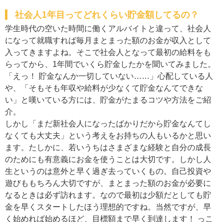
社会人1年目ってどれくらい貯金額してるの？
学生時代の空いた時間に働くアルバイトと違って、社会人
になって就職すれば毎月まとまった額のお金が収入として
入ってきますよね。そこで社会人となって最初の給料をも
らってから、1年間でいくら貯金したかを聞いてみました。
「えっ！ 貯金なんか一切していない……」心配している人
や、「そもそも年収や給料が少なくて貯金なんてできな
い」と嘆いている方には、貯金がたまるコツや方法をご紹
介。
しかし「まだ新社会人になったばかりだから貯金なんてし
なくても大丈夫」という考えをお持ちの人もいるかと思い
ます。たしかに、若いうちはさまざまな経験と自分の成長
のためにも有意義にお金を使うことは大切です。しかし人
生というのは意外と早く過ぎ去っていくもの。自己投資や
遊びももちろん大切ですが、まとまった額のお金が必要に
なるときは必ず訪れます。なので最初は少額だとしても貯
金を早くスタートしたほう理想的ですね。当然ですが、早
く始めれば始めるほど、目標額まで早く到達します！ っこ