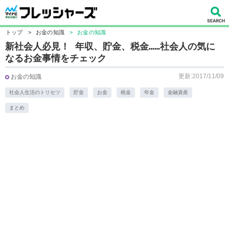
トップ
>
お金の知識
>
お金の知識
新社会人必見！ 年収、貯金、税金……社会人の気に
なるお金事情をチェック
更新:2017/11/09
お金の知識
社会人生活のトリセツ
貯金
お金
税金
年金
金融資産
まとめ