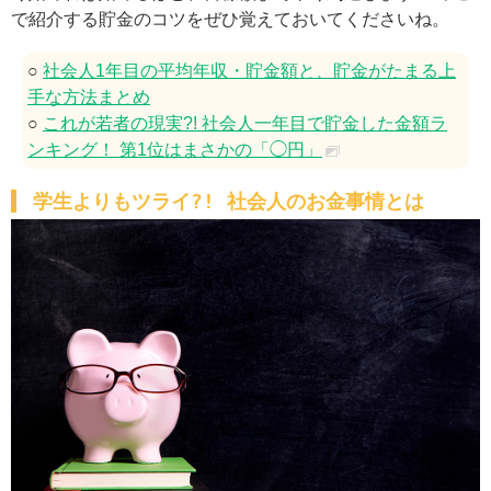
で紹介する貯金のコツをぜひ覚えておいてくださいね。
○
社会人1年目の平均年収・貯金額と、貯金がたまる上
手な方法まとめ
○
これが若者の現実?! 社会人一年目で貯金した金額ラ
ンキング！ 第1位はまさかの「◯円」
学生よりもツライ?! 社会人のお金事情とは