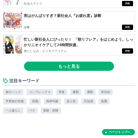
社会人ライフ
PR
実はがんばりすぎ？新社会人『お疲れ度』診断
診断
PR
忙しい新社会人にぴったり！ 「朝リフレア」をはじめよう。しっ
かりニオイケアして24時間快適。
身だしなみ・ビジネスアイテム
PR
もっと見る
注目キーワード
旅行ハック
コンプレックス
草食
書類
通勤
初任給
卒業旅行特集
役職
精神年齢
送り状
豆知識
食費
一人暮らし
バス
体験・経験
ページトップへ