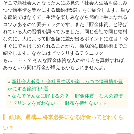
そこで新社会人となった人に必見の「社会人生活を楽しみ
つつ懐事情を豊かにする節約術5選」をご紹介します。単な
る節約ではなくて、生活を楽しみながら節約上手になれる
コツがあるので要チェックです。また「貯金体質」と呼ば
れている人の習慣を調べてみました。同じ会社で同じ給料
なのに、人によって貯金額に差が出るポイントに注目！ 今
すぐにでもはじめられることから、徹底的な節約術までご
紹介します。なかにはビックリするテクニック
も…・・・？ そんな貯金体質な人のやり方を真似すれば、
あっという間に貯金が増えるかもしれませんよ。
○
新社会人必見！ 会社員生活を楽しみつつ懐事情を豊
かにする節約術5選
○
なんでそんなに貯まるの？ 「貯金体質」な人の習慣
「ドリンクを買わない」「財布を持たない」
結婚、退職……将来必要になる貯金ってどれくら
い？