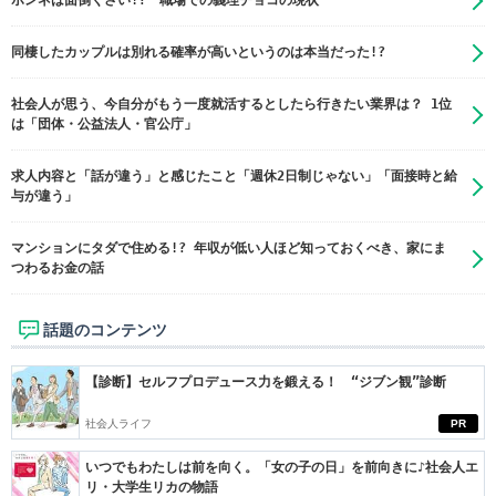
同棲したカップルは別れる確率が高いというのは本当だった!?
社会人が思う、今自分がもう一度就活するとしたら行きたい業界は？ 1位
は「団体・公益法人・官公庁」
求人内容と「話が違う」と感じたこと「週休2日制じゃない」「面接時と給
与が違う」
マンションにタダで住める!? 年収が低い人ほど知っておくべき、家にま
つわるお金の話
話題のコンテンツ
【診断】セルフプロデュース力を鍛える！ “ジブン観”診断
社会人ライフ
PR
いつでもわたしは前を向く。「女の子の日」を前向きに♪社会人エ
リ・大学生リカの物語