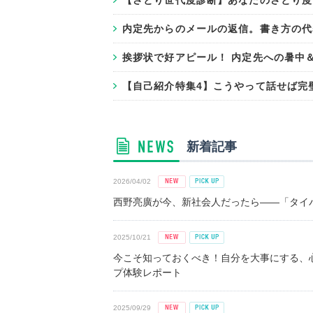
【さとり世代度診断】あなたのさとり度
内定先からのメールの返信。書き方の代
挨拶状で好アピール！ 内定先への暑中
【自己紹介特集4】こうやって話せば完
新着記事
2026/04/02
西野亮廣が今、新社会人だったら――「タイパ
2025/10/21
今こそ知っておくべき！自分を大事にする、
プ体験レポート
2025/09/29