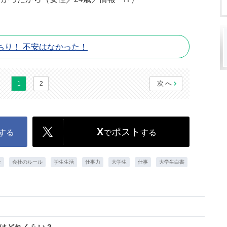
ちり！ 不安はなかった！
次へ
1
2
X
ポスト
する
で
する
社
会社のルール
学生生活
仕事力
大学生
仕事
大学生白書