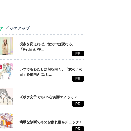
ピックアップ
視点を変えれば、世の中は変わる。
「Rethink PR...
PR
いつでもわたしは前を向く。「女の子の
日」を前向きに♪社...
PR
ズボラ女子でもOKな美脚ケアって？
PR
簡単な診断で今のお疲れ度をチェック！
PR