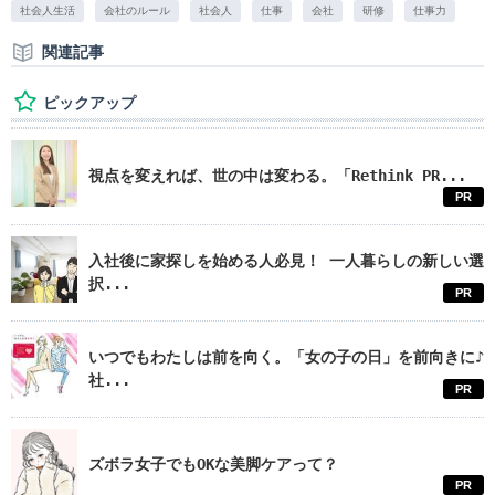
社会人生活
会社のルール
社会人
仕事
会社
研修
仕事力
関連記事
ピックアップ
視点を変えれば、世の中は変わる。「Rethink PR...
PR
入社後に家探しを始める人必見！ 一人暮らしの新しい選
択...
PR
いつでもわたしは前を向く。「女の子の日」を前向きに♪
社...
PR
ズボラ女子でもOKな美脚ケアって？
PR