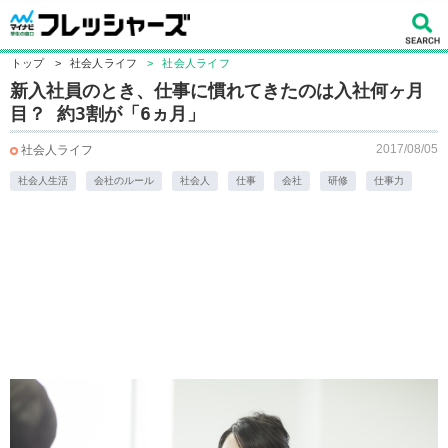
トップ
>
社会人ライフ
>
社会人ライフ
新入社員のとき、仕事に慣れてきたのは入社何ヶ月
目？ 約3割が「6ヵ月」
2017/08/05
社会人ライフ
社会人生活
会社のルール
社会人
仕事
会社
研修
仕事力