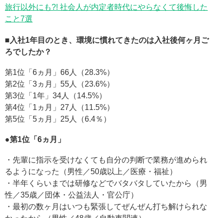
旅行以外にも?! 社会人が内定者時代にやらなくて後悔した
こと7選
■入社1年目のとき、環境に慣れてきたのは入社後何ヶ月ご
ろでしたか？
第1位「6ヵ月」66人（28.3%）
第2位「3ヵ月」55人（23.6%）
第3位「1年」34人（14.5%）
第4位「1ヵ月」27人（11.5%）
第5位「5ヵ月」25人（6.4％）
●第1位「6ヵ月」
・先輩に指示を受けなくても自分の判断で業務が進められ
るようになった（男性／50歳以上／医療・福祉）
・半年くらいまでは研修などでバタバタしていたから（男
性／35歳／団体・公益法人・官公庁）
・最初の数ヶ月はいつも緊張してぜんぜん打ち解けられな