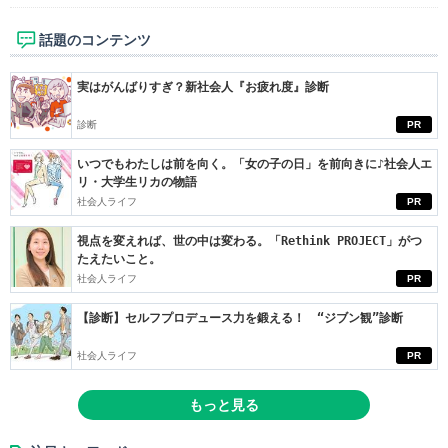
話題のコンテンツ
実はがんばりすぎ？新社会人『お疲れ度』診断
診断
PR
いつでもわたしは前を向く。「女の子の日」を前向きに♪社会人エ
リ・大学生リカの物語
社会人ライフ
PR
視点を変えれば、世の中は変わる。「Rethink PROJECT」がつ
たえたいこと。
社会人ライフ
PR
【診断】セルフプロデュース力を鍛える！ “ジブン観”診断
社会人ライフ
PR
もっと見る