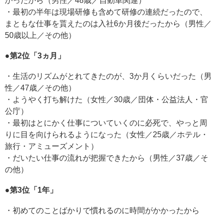
かったから（男性／48歳／自動車関連）
・最初の半年は現場研修も含めて研修の連続だったので、
まともな仕事を貰えたのは入社6か月後だったから（男性／
50歳以上／その他）
●第2位「3ヵ月」
・生活のリズムがとれてきたのが、3か月くらいだった（男
性／47歳／その他）
・ようやく打ち解けた（女性／30歳／団体・公益法人・官
公庁）
・最初はとにかく仕事についていくのに必死で、やっと周
りに目を向けられるようになった（女性／25歳／ホテル・
旅行・アミューズメント）
・だいたい仕事の流れが把握できたから（男性／37歳／そ
の他）
●第3位「1年」
・初めてのことばかりで慣れるのに時間がかかったから