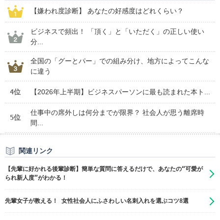
【嫌われ度診断】 あなたの好感度はどれくらい？
ビジネスで頻出！ 「頂く」と「いただく」の正しい使い
分...
全国の「グーとパー」での組み分け、地方によってこんな
に違う
4位
【2026年上半期】ビジネスパーソンに最も読まれた本ト...
仕事中の席外しは何分までが限界？ 社会人が思う離席時
5位
間...
関連リンク
【先輩に好かれる後輩診断】簡単な質問に答えるだけで、あなたの“可愛が
られ新人度”がわかる！
先輩女子が教える！ 女性社会人にふさわしい名刺入れを選ぶコツ8選