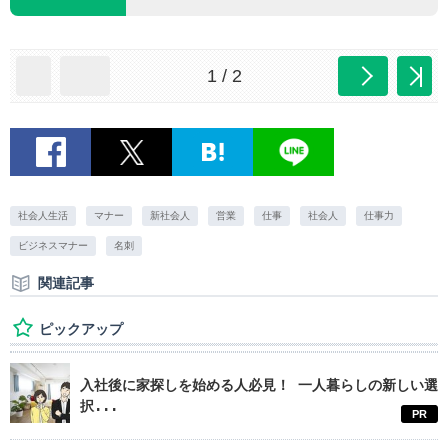
1 / 2
社会人生活
マナー
新社会人
営業
仕事
社会人
仕事力
ビジネスマナー
名刺
関連記事
ピックアップ
入社後に家探しを始める人必見！ 一人暮らしの新しい選
択...
PR