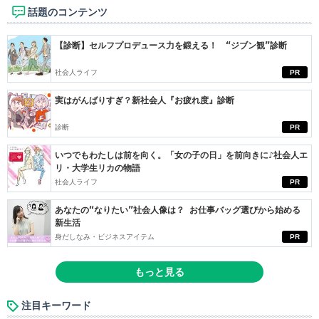
話題のコンテンツ
【診断】セルフプロデュース力を鍛える！ “ジブン観”診断
社会人ライフ
PR
実はがんばりすぎ？新社会人『お疲れ度』診断
診断
PR
いつでもわたしは前を向く。「女の子の日」を前向きに♪社会人エ
リ・大学生リカの物語
社会人ライフ
PR
あなたの“なりたい”社会人像は？ お仕事バッグ選びから始める
新生活
身だしなみ・ビジネスアイテム
PR
もっと見る
注目キーワード