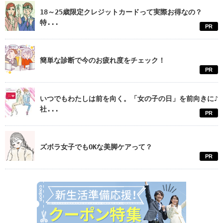
18～25歳限定クレジットカードって実際お得なの？
特...
PR
簡単な診断で今のお疲れ度をチェック！
PR
いつでもわたしは前を向く。「女の子の日」を前向きに♪
社...
PR
ズボラ女子でもOKな美脚ケアって？
PR