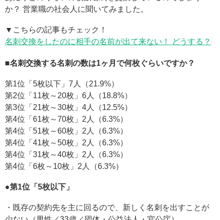
か？ 営業職の社会人に聞いてみました。
▼こちらの記事もチェック！
名刺交換をしたのに相手の名前が出て来ない！ どうする？
■名刺交換する名刺の数は1ヶ月で何枚ぐらいですか？
第1位「5枚以下」7人（21.9%）
第2位「11枚～20枚」6人（18.8%）
第3位「21枚～30枚」4人（12.5%）
第4位「61枚～70枚」2人（6.3%）
第4位「51枚～60枚」2人（6.3%）
第4位「41枚～50枚」2人（6.3%）
第4位「31枚～40枚」2人（6.3%）
第4位「6枚～10枚」2人（6.3%）
●第1位「5枚以下」
・既存の契約先を主に回るので、新しく名刺を出すことが
少ない（男性／33歳／団体・公益法人・官公庁）