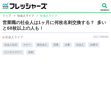
トップ
>
社会人ライフ
>
社会人ライフ
営業職の社会人は1ヶ月に何枚名刺交換する？ 多い
と60枚以上の人も！
2017/06/08
社会人ライフ
社会人生活
マナー
新社会人
営業
仕事
社会人
仕事力
ビジネスマナー
名刺