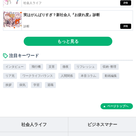
社会人ライフ
PR
実はがんばりすぎ？新社会人『お疲れ度』診断
診断
PR
もっと見る
注目キーワード
インタビュー
飛行機
災害
徹夜
リフレッシュ
収納･整理
リア充
ワークライフバランス
人間関係
本音コラム.
動画編集
挨拶
病気
学習
退職
ページトップへ
社会人ライフ
ビジネスマナー