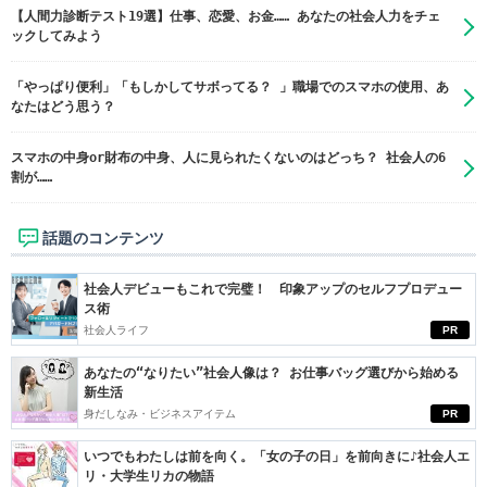
【人間力診断テスト19選】仕事、恋愛、お金…… あなたの社会人力をチェ
ックしてみよう
「やっぱり便利」「もしかしてサボってる？ 」職場でのスマホの使用、あ
なたはどう思う？
スマホの中身or財布の中身、人に見られたくないのはどっち？ 社会人の6
割が……
話題のコンテンツ
社会人デビューもこれで完璧！ 印象アップのセルフプロデュー
ス術
社会人ライフ
PR
あなたの“なりたい”社会人像は？ お仕事バッグ選びから始める
新生活
身だしなみ・ビジネスアイテム
PR
いつでもわたしは前を向く。「女の子の日」を前向きに♪社会人エ
リ・大学生リカの物語