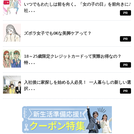
いつでもわたしは前を向く。「女の子の日」を前向きに♪
社...
PR
ズボラ女子でもOKな美脚ケアって？
PR
18～25歳限定クレジットカードって実際お得なの？
特...
PR
入社後に家探しを始める人必見！ 一人暮らしの新しい選
択...
PR