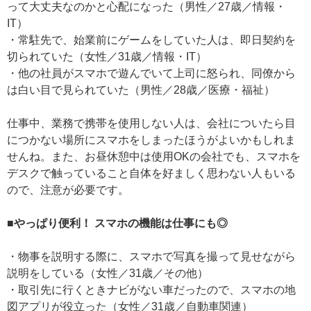
って大丈夫なのかと心配になった（男性／27歳／情報・
IT）
・常駐先で、始業前にゲームをしていた人は、即日契約を
切られていた（女性／31歳／情報・IT）
・他の社員がスマホで遊んでいて上司に怒られ、同僚から
は白い目で見られていた（男性／28歳／医療・福祉）
仕事中、業務で携帯を使用しない人は、会社についたら目
につかない場所にスマホをしまったほうがよいかもしれま
せんね。また、お昼休憩中は使用OKの会社でも、スマホを
デスクで触っていること自体を好ましく思わない人もいる
ので、注意が必要です。
■やっぱり便利！ スマホの機能は仕事にも◎
・物事を説明する際に、スマホで写真を撮って見せながら
説明をしている（女性／31歳／その他）
・取引先に行くときナビがない車だったので、スマホの地
図アプリが役立った（女性／31歳／自動車関連）