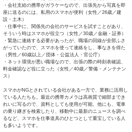
・会社支給の携帯がガラケーなので、出張先から写真を即
座に送るのには、私用のスマホが便利（女性／26歳／建
設・土木）
・仕事中に、関係先の会社のサービスを試すことがあり、
そういう時はスマホが役立つ（女性／30歳／金融・証券）
・緊急に連絡する必要があったが、職場の回線が全部ふさ
がっていたので、スマホを使って連絡をし、事なきを得た
（男性／60歳以上／団体・公益法人・官公庁）
・ネット環境が悪い職場なので、出張の際の時刻表確認、
料金確認など役に立った（女性／40歳／警備・メンテナン
ス）
スマホがNGとされている会社がある一方で、業務に活用し
ている人たちも。最近の携帯カメラは高画質で細部までき
れいに写るので、資料としても使用が可能。他にも、電車
の乗り継ぎを検索したり、移動中に最新のニュースを調べ
るなど、スマホを仕事道具のひとつとして重宝している人
も多いようです。