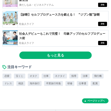
新生活
身だしなみ・ビジネスアイテム
PR
【診断】セルフプロデュース力を鍛える！ “ジブン観”診断
社会人ライフ
PR
社会人デビューもこれで完璧！ 印象アップのセルフプロデュー
ス術
社会人ライフ
PR
もっと見る
注目キーワード
恋愛
宝くじ
オタク
仕事
ネクタイ
指導
法事
飛行機
ドレス
相談
海外旅行
卒業旅行特集
研修
仕事運
配属
ページトップへ