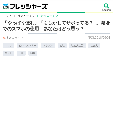
トップ
>
社会人ライフ
>
社会人ライフ
「やっぱり便利」「もしかしてサボってる？ 」職場
でのスマホの使用、あなたはどう思う？
更新:2018/06/01
社会人ライフ
スマホ
ビジネスマナー
トラブル
会社
社会人生活
社会人
ネット
仕事
印象