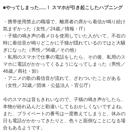
■やってしまった......！ スマホが引き起こしたハプニング
・携帯使用禁止の職場で、離席者の席から着信が鳴り続け
気まずかった（女性／24歳／情報・IT）
・子猫の鳴き声の着メロを使用していた人がいて、不在の
時に着信音が鳴りどこかに子猫が隠れているのではと大騒
ぎになった（男性／56歳／その他）
・私用のスマホで仕事の電話をしたら、その後、私用のス
マホに電話がかかってくるようになってしまった（男性／
46歳／商社・卸）
・アニメの歌の着信音が流れて、ざわついたことがある
（女性／32歳／団体・公益法人・官公庁）
今のスマホは音もきれいなので、子猫の鳴き声がしたら、
本物が紛れ込んだと勘違いしてもおかしくないですよね。
また、プライベートの番号は一度教えてしまうと、休みの
日も電話がかかってきたりと、色々と面倒なことになる場
合もあるようです。