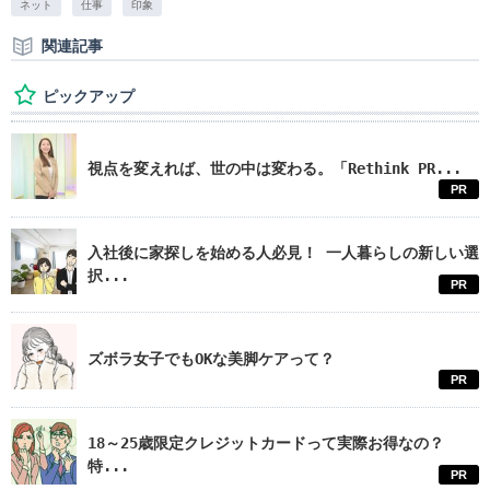
ネット
仕事
印象
関連記事
ピックアップ
視点を変えれば、世の中は変わる。「Rethink PR...
PR
入社後に家探しを始める人必見！ 一人暮らしの新しい選
択...
PR
ズボラ女子でもOKな美脚ケアって？
PR
18～25歳限定クレジットカードって実際お得なの？
特...
PR