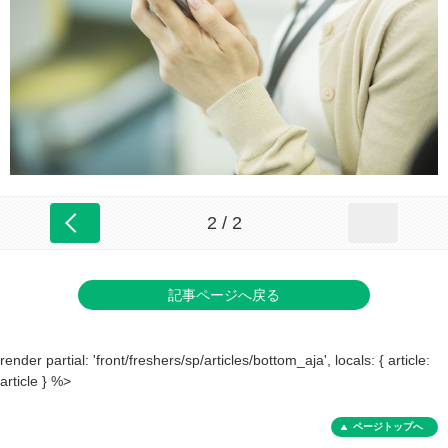
2 / 2
記事ページへ戻る
render partial: 'front/freshers/sp/articles/bottom_aja', locals: { article:
article } %>
ページトップへ