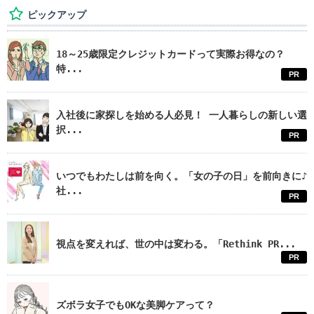
ピックアップ
18～25歳限定クレジットカードって実際お得なの？
特...
PR
入社後に家探しを始める人必見！ 一人暮らしの新しい選
択...
PR
いつでもわたしは前を向く。「女の子の日」を前向きに♪
社...
PR
視点を変えれば、世の中は変わる。「Rethink PR...
PR
ズボラ女子でもOKな美脚ケアって？