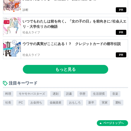
診断
PR
いつでもわたしは前を向く。「女の子の日」を前向きに♪社会人エ
リ・大学生リカの物語
社会人ライフ
PR
ウワサの真実がここにある！？ クレジットカードの都市伝説
社会人ライフ
PR
もっと見る
注目キーワード
料理
モヤモヤバスターズ
遅刻
読書
学歴
生活習慣
音楽
社長
PC
お金持ち
金融資産
おもしろ
新卒
実家
運転
ページトップへ