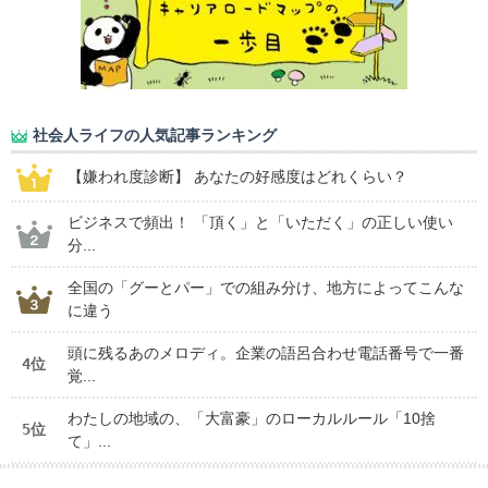
社会人ライフの人気記事ランキング
【嫌われ度診断】 あなたの好感度はどれくらい？
ビジネスで頻出！ 「頂く」と「いただく」の正しい使い
分...
全国の「グーとパー」での組み分け、地方によってこんな
に違う
頭に残るあのメロディ。企業の語呂合わせ電話番号で一番
4位
覚...
わたしの地域の、「大富豪」のローカルルール「10捨
5位
て」...