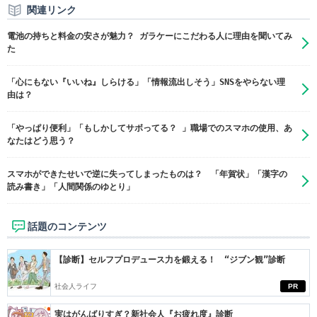
関連リンク
電池の持ちと料金の安さが魅力？ ガラケーにこだわる人に理由を聞いてみ
た
「心にもない『いいね』しらける」「情報流出しそう」SNSをやらない理
由は？
「やっぱり便利」「もしかしてサボってる？ 」職場でのスマホの使用、あ
なたはどう思う？
スマホができたせいで逆に失ってしまったものは？ 「年賀状」「漢字の
読み書き」「人間関係のゆとり」
話題のコンテンツ
【診断】セルフプロデュース力を鍛える！ “ジブン観”診断
社会人ライフ
PR
実はがんばりすぎ？新社会人『お疲れ度』診断