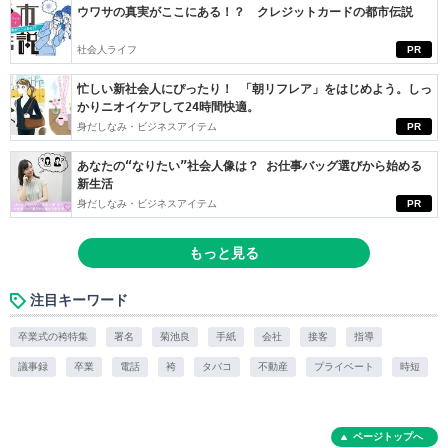
ウワサの真実がここにある！？ クレジットカードの都市伝説
社会人ライフ
PR
忙しい新社会人にぴったり！ 「朝リフレア」をはじめよう。しっ
かりニオイケアして24時間快適。
身だしなみ・ビジネスアイテム
PR
あなたの“なりたい”社会人像は？ お仕事バッグ選びから始める
新生活
身だしなみ・ビジネスアイテム
PR
もっと見る
注目キーワード
卒業式の袴特集
署名
菊池良
手紙
会社
接客
指導
議事録
卒業
電話
袴
タバコ
不動産
プライベート
時短
ページトップへ