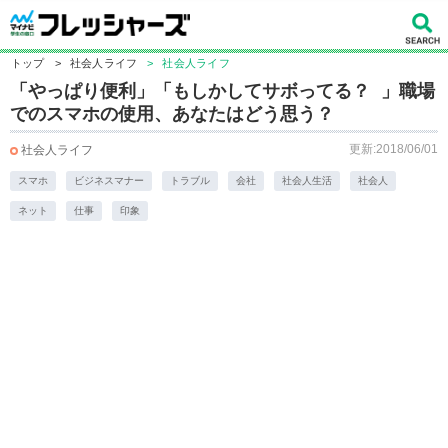
トップ
>
社会人ライフ
>
社会人ライフ
「やっぱり便利」「もしかしてサボってる？ 」職場
でのスマホの使用、あなたはどう思う？
更新:2018/06/01
社会人ライフ
スマホ
ビジネスマナー
トラブル
会社
社会人生活
社会人
ネット
仕事
印象