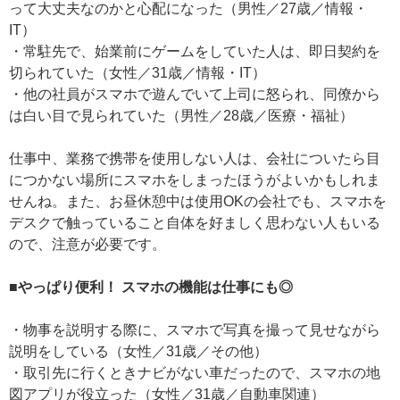
って大丈夫なのかと心配になった（男性／27歳／情報・
IT）
・常駐先で、始業前にゲームをしていた人は、即日契約を
切られていた（女性／31歳／情報・IT）
・他の社員がスマホで遊んでいて上司に怒られ、同僚から
は白い目で見られていた（男性／28歳／医療・福祉）
仕事中、業務で携帯を使用しない人は、会社についたら目
につかない場所にスマホをしまったほうがよいかもしれま
せんね。また、お昼休憩中は使用OKの会社でも、スマホを
デスクで触っていること自体を好ましく思わない人もいる
ので、注意が必要です。
■やっぱり便利！ スマホの機能は仕事にも◎
・物事を説明する際に、スマホで写真を撮って見せながら
説明をしている（女性／31歳／その他）
・取引先に行くときナビがない車だったので、スマホの地
図アプリが役立った（女性／31歳／自動車関連）