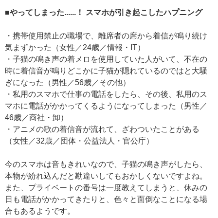
■やってしまった......！ スマホが引き起こしたハプニング
・携帯使用禁止の職場で、離席者の席から着信が鳴り続け
気まずかった（女性／24歳／情報・IT）
・子猫の鳴き声の着メロを使用していた人がいて、不在の
時に着信音が鳴りどこかに子猫が隠れているのではと大騒
ぎになった（男性／56歳／その他）
・私用のスマホで仕事の電話をしたら、その後、私用のス
マホに電話がかかってくるようになってしまった（男性／
46歳／商社・卸）
・アニメの歌の着信音が流れて、ざわついたことがある
（女性／32歳／団体・公益法人・官公庁）
今のスマホは音もきれいなので、子猫の鳴き声がしたら、
本物が紛れ込んだと勘違いしてもおかしくないですよね。
また、プライベートの番号は一度教えてしまうと、休みの
日も電話がかかってきたりと、色々と面倒なことになる場
合もあるようです。