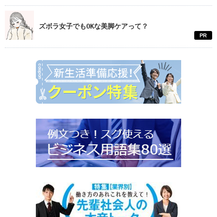
ズボラ女子でもOKな美脚ケアって？
PR