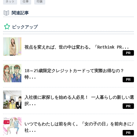
ネット
仕事
印象
関連記事
ピックアップ
視点を変えれば、世の中は変わる。「Rethink PR...
PR
18～25歳限定クレジットカードって実際お得なの？
特...
PR
入社後に家探しを始める人必見！ 一人暮らしの新しい選
択...
PR
いつでもわたしは前を向く。「女の子の日」を前向きに♪
社...
PR