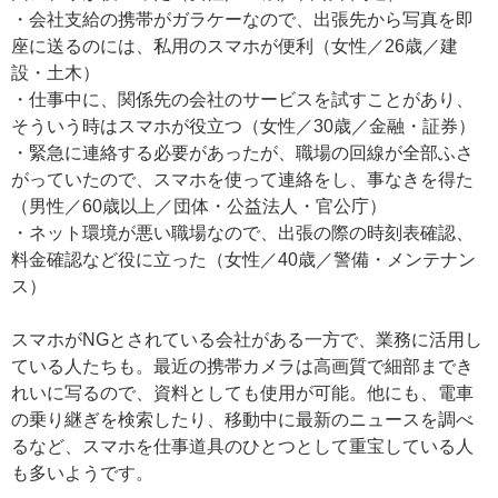
・会社支給の携帯がガラケーなので、出張先から写真を即
座に送るのには、私用のスマホが便利（女性／26歳／建
設・土木）
・仕事中に、関係先の会社のサービスを試すことがあり、
そういう時はスマホが役立つ（女性／30歳／金融・証券）
・緊急に連絡する必要があったが、職場の回線が全部ふさ
がっていたので、スマホを使って連絡をし、事なきを得た
（男性／60歳以上／団体・公益法人・官公庁）
・ネット環境が悪い職場なので、出張の際の時刻表確認、
料金確認など役に立った（女性／40歳／警備・メンテナン
ス）
スマホがNGとされている会社がある一方で、業務に活用し
ている人たちも。最近の携帯カメラは高画質で細部までき
れいに写るので、資料としても使用が可能。他にも、電車
の乗り継ぎを検索したり、移動中に最新のニュースを調べ
るなど、スマホを仕事道具のひとつとして重宝している人
も多いようです。