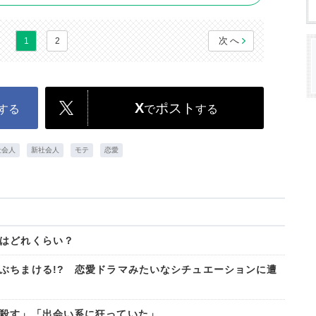
次へ
1
2
X
ポスト
する
で
する
社会人
新社会人
モテ
恋愛
はどれくらい？
ぶちまける!? 恋愛ドラマみたいなシチュエーションに遭
殺す」「出会い系に狂っていた」