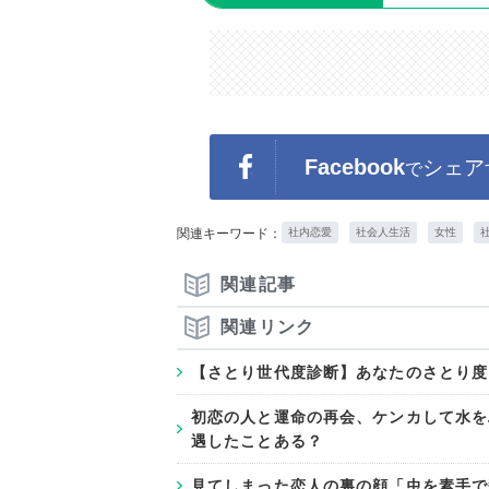
Facebook
シェア
で
関連キーワード：
社内恋愛
社会人生活
女性
関連記事
関連リンク
【さとり世代度診断】あなたのさとり度
初恋の人と運命の再会、ケンカして水を
遇したことある？
見てしまった恋人の裏の顔「虫を素手で