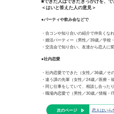
■できた人はできたきっかけを、で
＜はいと答えた人の意見＞
●パーティや飲み会などで
・合コンや知り合いの紹介で仲良くなれ
・婚活パーティー（男性／39歳／学校
・交流会で知り合い、友達から恋人に変
●社内恋愛
・社内恋愛でできた（女性／36歳／そ
・違う課の先輩（女性／24歳／医療・
・同じ仕事をしていて、相談し合ったり
・職場内恋愛で（男性／30歳／情報・I
次のページ
恋人はいら