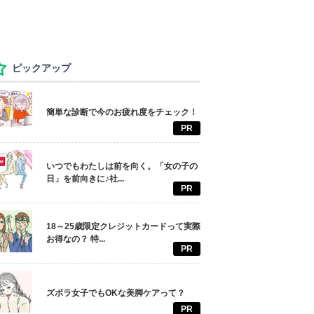
ピックアップ
簡単な診断で今のお疲れ度をチェック！
PR
いつでもわたしは前を向く。「女の子の
日」を前向きに♪社...
PR
18～25歳限定クレジットカードって実際
お得なの？ 特...
PR
ズボラ女子でもOKな美脚ケアって？
PR