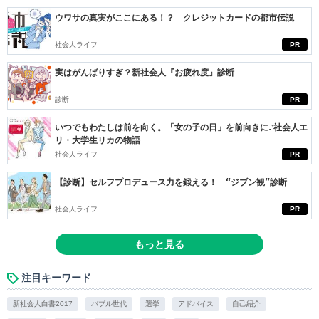
ウワサの真実がここにある！？ クレジットカードの都市伝説
社会人ライフ
PR
実はがんばりすぎ？新社会人『お疲れ度』診断
診断
PR
いつでもわたしは前を向く。「女の子の日」を前向きに♪社会人エ
リ・大学生リカの物語
社会人ライフ
PR
【診断】セルフプロデュース力を鍛える！ “ジブン観”診断
社会人ライフ
PR
もっと見る
注目キーワード
新社会人白書2017
バブル世代
選挙
アドバイス
自己紹介