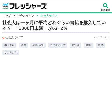
トップ
>
社会人ライフ
>
社会人ライフ
社会人は一ヶ月に平均どれぐらい書籍を購入してい
る？ 「1000円未満」が62.2％
2017/05/15
社会人ライフ
本・書籍
勉強
免許･資格
スキルアップ
豆知識
雑学.
学習
ランキング