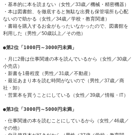
・基本的に本を読まない（女性／33歳／機械・精密機器）
・本は図書館、を徹底すると無駄な出費も保管場所も心配
ないので助かる（女性／34歳／学校・教育関連）
・書籍を購入するお金がもったいなかったので、図書館を
利用した（男性／50歳以上／その他）
●第2位「1000円～3000円未満」
・月に2冊は仕事関連の本を読んでいるから（女性／30歳／
小売店）
・新書を1冊程度（男性／31歳／不動産）
・最近あまり本を読む時間がないので（男性／37歳／商
社・卸）
・営業本を買うことにしている（女性／39歳／情報・IT）
●第3位「3000円～5000円未満」
・仕事関連の本を読むことにしているから（女性／46歳／
その他）