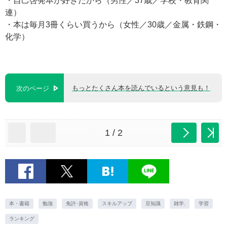
・自己啓発本が好きだから（男性／37歳／学校・教育関
連）
・本は毎月3冊くらい買うから（女性／30歳／金属・鉄鋼・
化学）
もっとたくさん本を読んでいるという意見も！
次のページ
1 / 2
本・書籍
勉強
免許･資格
スキルアップ
豆知識
雑学.
学習
ランキング