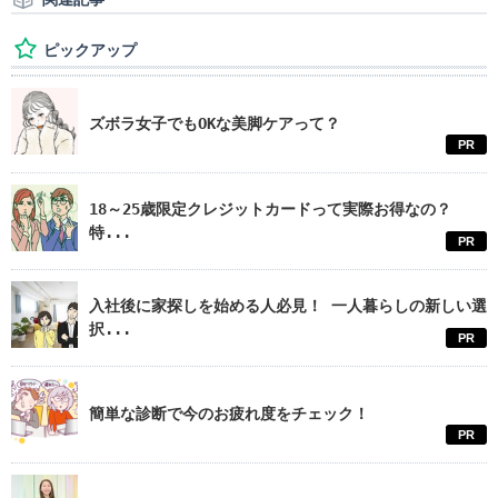
ピックアップ
ズボラ女子でもOKな美脚ケアって？
PR
18～25歳限定クレジットカードって実際お得なの？
特...
PR
入社後に家探しを始める人必見！ 一人暮らしの新しい選
択...
PR
簡単な診断で今のお疲れ度をチェック！
PR