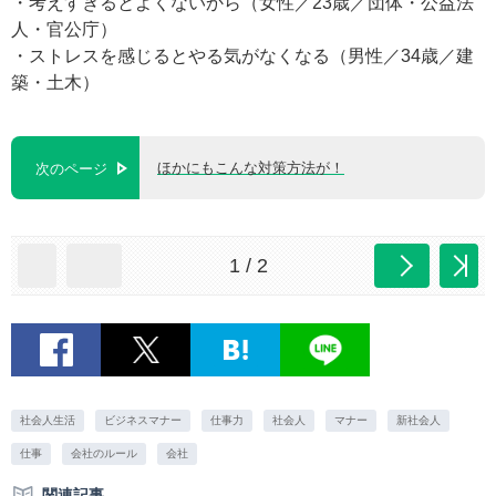
・考えすぎるとよくないから（女性／23歳／団体・公益法
人・官公庁）
・ストレスを感じるとやる気がなくなる（男性／34歳／建
築・土木）
ほかにもこんな対策方法が！
次のページ
1 / 2
社会人生活
ビジネスマナー
仕事力
社会人
マナー
新社会人
仕事
会社のルール
会社
関連記事