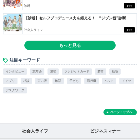
診断
PR
【診断】セルフプロデュース力を鍛える！ “ジブン観”診断
社会人ライフ
PR
もっと見る
注目キーワード
インタビュー
忘年会
運勢
クレジットカード
若者
動物
アプリ
相談
言い訳
敬語
子ども
飛行機
ペット
ドイツ
デスクワーク
ページトップへ
社会人ライフ
ビジネスマナー