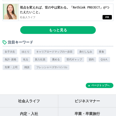
視点を変えれば、世の中は変わる。「Rethink PROJECT」がつ
たえたいこと。
社会人ライフ
PR
もっと見る
注目キーワード
女子大生
ゆとり
キャリアロードマップの一歩目
身だしなみ
夜食
免許･資格
叱る
新入社員
褒める
世代ギャップ
節約
Q＆A.
先輩・上司
雑談
フレッシャーズサバイバル
ページトップへ
社会人ライフ
ビジネスマナー
内定・入社
卒業・卒業旅行