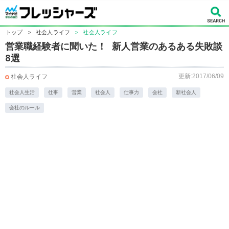
トップ
>
社会人ライフ
>
社会人ライフ
​営業職経験者に聞いた！ 新人営業のあるある失敗談
8選
更新:2017/06/09
社会人ライフ
社会人生活
仕事
営業
社会人
仕事力
会社
新社会人
会社のルール