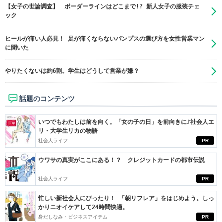
【女子の世論調査】 ボーダーラインはどこまで!? 新人女子の服装チェ
ック
ヒールが痛い人必見！ 足が痛くならないパンプスの選び方を女性営業マン
に聞いた
やりたくないは約6割。学生はどうして営業が嫌？
話題のコンテンツ
いつでもわたしは前を向く。「女の子の日」を前向きに♪社会人エ
リ・大学生リカの物語
社会人ライフ
PR
ウワサの真実がここにある！？ クレジットカードの都市伝説
社会人ライフ
PR
忙しい新社会人にぴったり！ 「朝リフレア」をはじめよう。しっ
かりニオイケアして24時間快適。
身だしなみ・ビジネスアイテム
PR