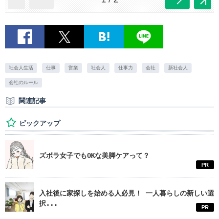
社会人生活
仕事
営業
社会人
仕事力
会社
新社会人
会社のルール
関連記事
ピックアップ
ズボラ女子でもOKな美脚ケアって？
PR
入社後に家探しを始める人必見！ 一人暮らしの新しい選
択...
PR