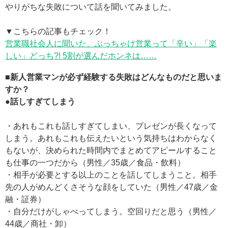
やりがちな失敗について話を聞いてみました。
▼こちらの記事もチェック！
営業職社会人に聞いた、ぶっちゃけ営業って「辛い」「楽
しい」どっち?! 5割が選んだホンネは……
■新人営業マンが必ず経験する失敗はどんなものだと思いま
すか？
●話しすぎてしまう
・あれもこれも話しすぎてしまい、プレゼンが長くなって
しまう。あれもこれも伝えたいという気持ちはわからなく
もないが、決められた時間内でまとめてアピールすること
も仕事の一つだから（男性／35歳／食品・飲料）
・相手が必要とする以上のことを話してしまうこと。相手
先の人がめんどくさそうな顔をしていた（男性／47歳／金
融・証券）
・自分だけがしゃべってしまう。空回りだと思う（男性／
44歳／商社・卸）