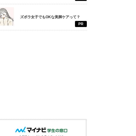
ズボラ女子でもOKな美脚ケアって？
PR