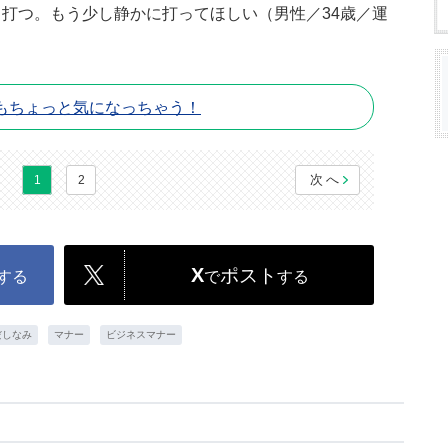
打つ。もう少し静かに打ってほしい（男性／34歳／運
もちょっと気になっちゃう！
次へ
1
2
X
ポスト
する
で
する
だしなみ
マナー
ビジネスマナー