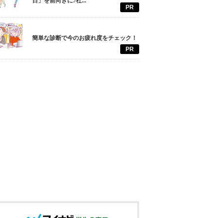
日」を前向きに♪社...
PR
簡単な診断で今のお疲れ度をチェック！
PR