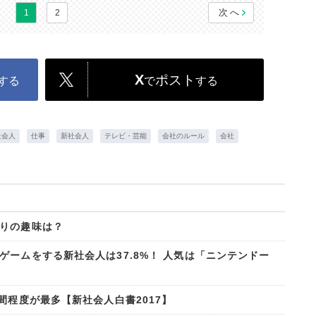
次へ
1
2
X
ポスト
する
で
する
社会人
仕事
新社会人
テレビ・芸能
会社のルール
会社
りの趣味は？
ームをする新社会人は37.8%！ 人気は「ニンテンドー
間程度が最多【新社会人白書2017】