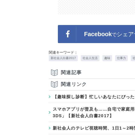
Facebook
シェア
で
関連キーワード：
新社会人白書2017
社会人生活
趣味
仕事力
関連記事
関連リンク
【趣味探し診断】忙しいあなたにぴった
スマホアプリが普及も……自宅で家庭用ゲ
3DS」【新社会人白書2017】
新社会人のテレビ視聴時間、1日1～2時