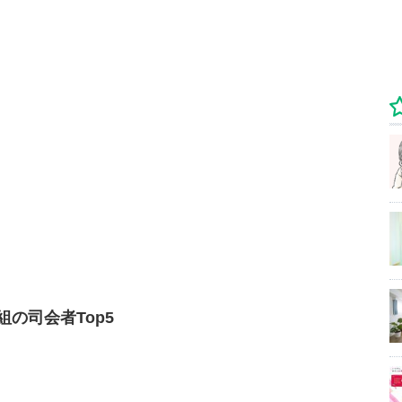
の司会者Top5