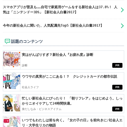
スマホアプリが普及も……自宅で家庭用ゲームをする新社会人は37.8%！ 人
気は「ニンテンドー3DS」【新社会人白書2017】
今年の新社会人に聞いた、人気配属先Top5【新社会人白書2017】
話題のコンテンツ
実はがんばりすぎ？新社会人『お疲れ度』診断
診断
PR
ウワサの真実がここにある！？ クレジットカードの都市伝説
社会人ライフ
PR
忙しい新社会人にぴったり！ 「朝リフレア」をはじめよう。しっ
かりニオイケアして24時間快適。
身だしなみ・ビジネスアイテム
PR
いつでもわたしは前を向く。「女の子の日」を前向きに♪社会人エ
リ・大学生リカの物語