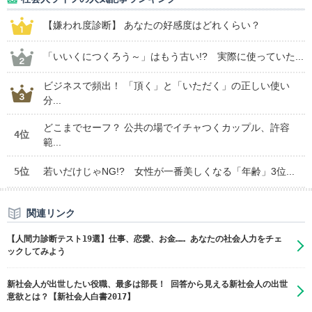
【嫌われ度診断】 あなたの好感度はどれくらい？
「いいくにつくろう～」はもう古い!? 実際に使っていた...
ビジネスで頻出！ 「頂く」と「いただく」の正しい使い
分...
どこまでセーフ？ 公共の場でイチャつくカップル、許容
4位
範...
5位
若いだけじゃNG!? 女性が一番美しくなる「年齢」3位...
関連リンク
【人間力診断テスト19選】仕事、恋愛、お金…… あなたの社会人力をチェ
ックしてみよう
新社会人が出世したい役職、最多は部長！ 回答から見える新社会人の出世
意欲とは？【新社会人白書2017】