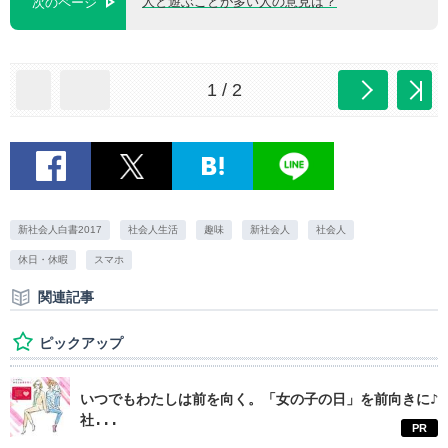
人と遊ぶことが多い人の意見は？
次のページ
1 / 2
新社会人白書2017
社会人生活
趣味
新社会人
社会人
休日・休暇
スマホ
関連記事
ピックアップ
いつでもわたしは前を向く。「女の子の日」を前向きに♪
社...
PR