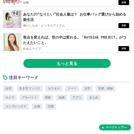
診断
PR
あなたの“なりたい”社会人像は？ お仕事バッグ選びから始める
新生活
身だしなみ・ビジネスアイテム
PR
視点を変えれば、世の中は変わる。「Rethink PROJECT」がつ
たえたいこと。
社会人ライフ
PR
もっと見る
注目キーワード
自宅
生き方コンパス
カラオケ
スーツ
活字
兄弟・姉妹
カメラ
アルバイト
掃除
結婚
アプリ
まとめ
コンプレックス
お酒
話題
ページトップへ