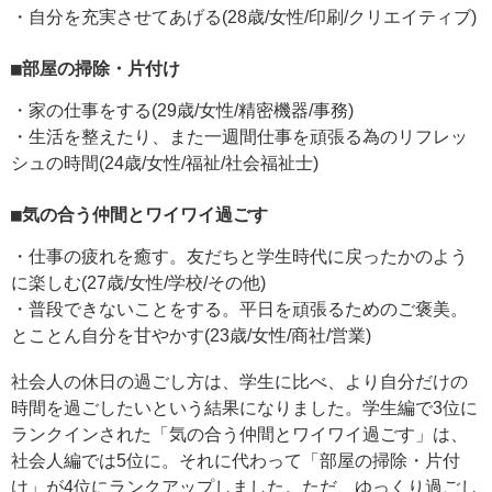
・自分を充実させてあげる(28歳/女性/印刷/クリエイティブ)
■部屋の掃除・片付け
・家の仕事をする(29歳/女性/精密機器/事務)
・生活を整えたり、また一週間仕事を頑張る為のリフレッ
シュの時間(24歳/女性/福祉/社会福祉士)
■気の合う仲間とワイワイ過ごす
・仕事の疲れを癒す。友だちと学生時代に戻ったかのよう
に楽しむ(27歳/女性/学校/その他)
・普段できないことをする。平日を頑張るためのご褒美。
とことん自分を甘やかす(23歳/女性/商社/営業)
社会人の休日の過ごし方は、学生に比べ、より自分だけの
時間を過ごしたいという結果になりました。学生編で3位に
ランクインされた「気の合う仲間とワイワイ過ごす」は、
社会人編では5位に。それに代わって「部屋の掃除・片付
け」が4位にランクアップしました。ただ、ゆっくり過ごし