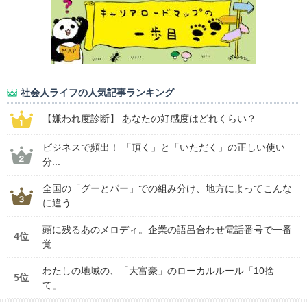
社会人ライフの人気記事ランキング
【嫌われ度診断】 あなたの好感度はどれくらい？
ビジネスで頻出！ 「頂く」と「いただく」の正しい使い
分...
全国の「グーとパー」での組み分け、地方によってこんな
に違う
頭に残るあのメロディ。企業の語呂合わせ電話番号で一番
4位
覚...
わたしの地域の、「大富豪」のローカルルール「10捨
5位
て」...