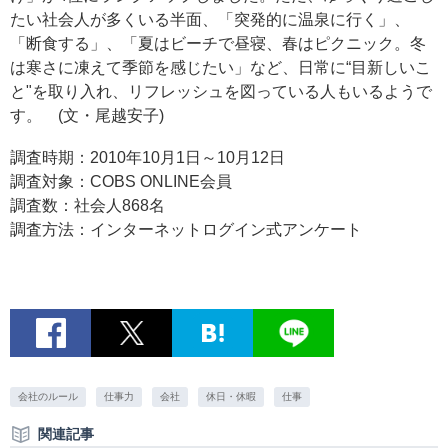
たい社会人が多くいる半面、「突発的に温泉に行く」、
「断食する」、「夏はビーチで昼寝、春はピクニック。冬
は寒さに凍えて季節を感じたい」など、日常に“目新しいこ
と"を取り入れ、リフレッシュを図っている人もいるようで
す。 (文・尾越安子)
調査時期：2010年10月1日～10月12日
調査対象：COBS ONLINE会員
調査数：社会人868名
調査方法：インターネットログイン式アンケート
会社のルール
仕事力
会社
休日・休暇
仕事
関連記事