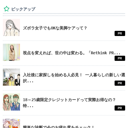
ピックアップ
ズボラ女子でもOKな美脚ケアって？
PR
視点を変えれば、世の中は変わる。「Rethink PR...
PR
入社後に家探しを始める人必見！ 一人暮らしの新しい選
択...
PR
18～25歳限定クレジットカードって実際お得なの？
特...
PR
簡単な診断で今のお疲れ度をチェック！