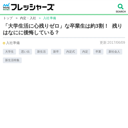
トップ
>
内定・入社
>
入社準備
「大学生活に心残りゼロ」な卒業生は約3割！ 残り
はなにに後悔している？
更新:2017/06/09
入社準備
大学生
思い出
新生活
新卒
内定式
内定
卒業
新社会人
新生活特集