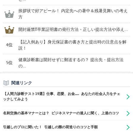
挨拶状で好アピール！ 内定先への暑中＆残暑見舞いの考え
方
開封厳禁⁉卒業証明書の発行方法・正しい提出方法や添え...
【記入例あり】身元保証書の書き方と提出時の注意点を解
4位
説！
健康診断書は開封せずに郵送するの？ 提出先・提出方法
5位
の...
関連リンク
【人間力診断テスト19選】仕事、恋愛、お金…… あなたの社会人力をチェ
ックしてみよう
名刺交換の基本マナーとは？ ビジネスマナーの達人に聞く、上達のコツ
引越しのプロに聞いた！ 引越しの際の荷造りのコツと手順