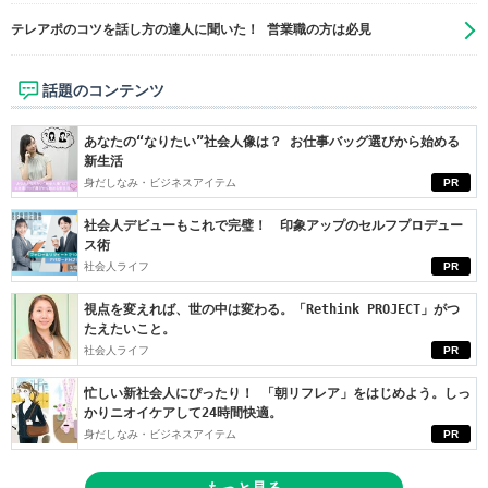
テレアポのコツを話し方の達人に聞いた！ 営業職の方は必見
話題のコンテンツ
あなたの“なりたい”社会人像は？ お仕事バッグ選びから始める
新生活
身だしなみ・ビジネスアイテム
PR
社会人デビューもこれで完璧！ 印象アップのセルフプロデュー
ス術
社会人ライフ
PR
視点を変えれば、世の中は変わる。「Rethink PROJECT」がつ
たえたいこと。
社会人ライフ
PR
忙しい新社会人にぴったり！ 「朝リフレア」をはじめよう。しっ
かりニオイケアして24時間快適。
身だしなみ・ビジネスアイテム
PR