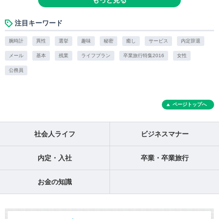
もっと見る
注目キーワード
腕時計
異性
選挙
趣味
秘密
癒し
サービス
内定辞退
メール
基本
残業
ライフプラン
卒業旅行特集2016
女性
公務員
ページトップへ
社会人ライフ
ビジネスマナー
内定・入社
卒業・卒業旅行
お金の知識