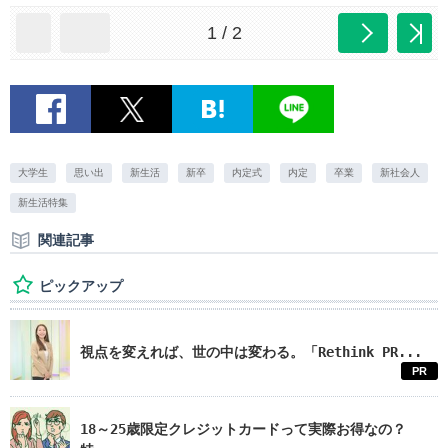
1 / 2
大学生
思い出
新生活
新卒
内定式
内定
卒業
新社会人
新生活特集
関連記事
ピックアップ
視点を変えれば、世の中は変わる。「Rethink PR...
PR
18～25歳限定クレジットカードって実際お得なの？