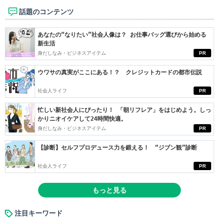
話題のコンテンツ
あなたの“なりたい”社会人像は？ お仕事バッグ選びから始める
新生活
身だしなみ・ビジネスアイテム
PR
ウワサの真実がここにある！？ クレジットカードの都市伝説
社会人ライフ
PR
忙しい新社会人にぴったり！ 「朝リフレア」をはじめよう。しっ
かりニオイケアして24時間快適。
身だしなみ・ビジネスアイテム
PR
【診断】セルフプロデュース力を鍛える！ “ジブン観”診断
社会人ライフ
PR
もっと見る
注目キーワード