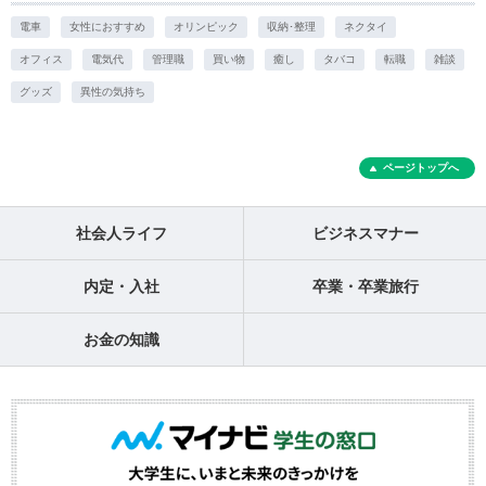
電車
女性におすすめ
オリンピック
収納･整理
ネクタイ
オフィス
電気代
管理職
買い物
癒し
タバコ
転職
雑談
グッズ
異性の気持ち
ページトップへ
社会人ライフ
ビジネスマナー
内定・入社
卒業・卒業旅行
お金の知識