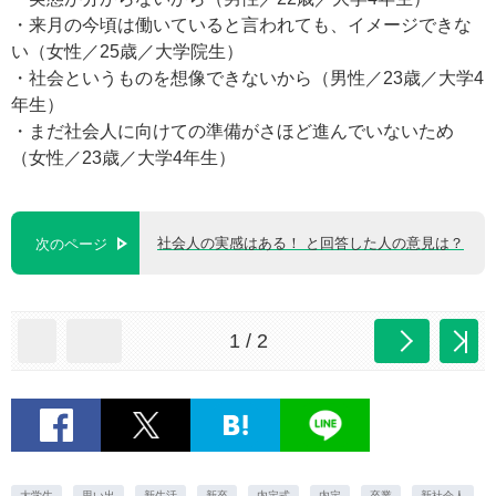
・来月の今頃は働いていると言われても、イメージできな
い（女性／25歳／大学院生）
・社会というものを想像できないから（男性／23歳／大学4
年生）
・まだ社会人に向けての準備がさほど進んでいないため
（女性／23歳／大学4年生）
社会人の実感はある！ と回答した人の意見は？
次のページ
1 / 2
大学生
思い出
新生活
新卒
内定式
内定
卒業
新社会人