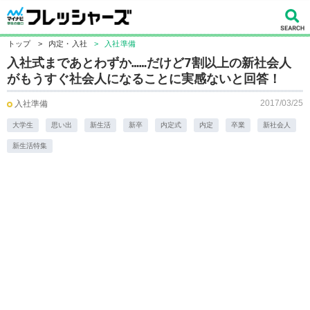
トップ
>
内定・入社
>
入社準備
入社式まであとわずか……だけど7割以上の新社会人
がもうすぐ社会人になることに実感ないと回答！
2017/03/25
入社準備
大学生
思い出
新生活
新卒
内定式
内定
卒業
新社会人
新生活特集