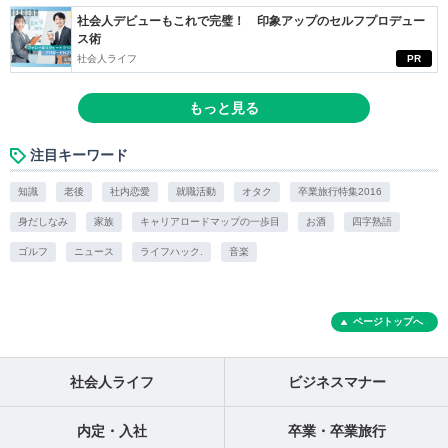
社会人デビューもこれで完璧！ 印象アップのセルフプロデュー
ス術
社会人ライフ
PR
もっと見る
注目キーワード
知識
老後
社内恋愛
就職活動
オタク
卒業旅行特集2016
身だしなみ
家族
キャリアロードマップの一歩目
お酒
四字熟語
ゴルフ
ニュース
ライフハック.
音楽
ページトップへ
社会人ライフ
ビジネスマナー
内定・入社
卒業・卒業旅行