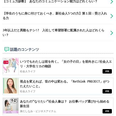
【コミュ力診断】 あなたのコミュニケーション能力はどれくらい？
【学生のうちに身に付けておくべき、新社会人5つの力】第１回：受け入れ
る力
3年以上だと異動もナシ!? 入社して希望部署に配属された人はどれくら
い？
話題のコンテンツ
いつでもわたしは前を向く。「女の子の日」を前向きに♪社会人エ
リ・大学生リカの物語
社会人ライフ
PR
視点を変えれば、世の中は変わる。「Rethink PROJECT」がつ
たえたいこと。
社会人ライフ
PR
あなたの“なりたい”社会人像は？ お仕事バッグ選びから始める
新生活
身だしなみ・ビジネスアイテム
PR