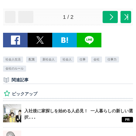
1 / 2
社会人生活
配属
新社会人
社会人
仕事
会社
仕事力
会社のルール
関連記事
ピックアップ
入社後に家探しを始める人必見！ 一人暮らしの新しい選
択...
PR