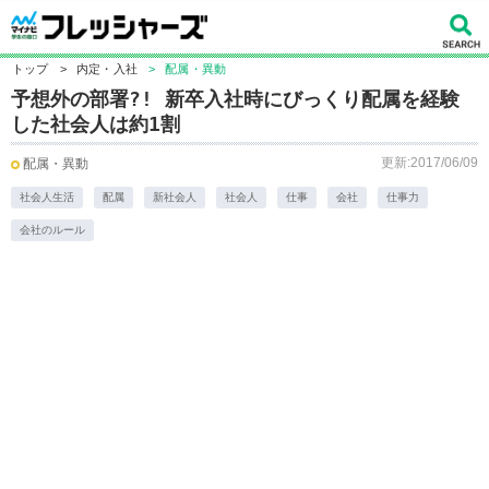
トップ
>
内定・入社
>
配属・異動
予想外の部署?! 新卒入社時にびっくり配属を経験
した社会人は約1割
更新:2017/06/09
配属・異動
社会人生活
配属
新社会人
社会人
仕事
会社
仕事力
会社のルール