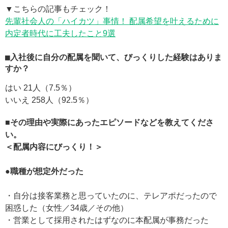
▼こちらの記事もチェック！
先輩社会人の「ハイカツ」事情！ 配属希望を叶えるために
内定者時代に工夫したこと9選
■入社後に自分の配属を聞いて、びっくりした経験はありま
すか？
はい 21人（7.5％）
いいえ 258人（92.5％）
■その理由や実際にあったエピソードなどを教えてくださ
い。
＜配属内容にびっくり！＞
●職種が想定外だった
・自分は接客業務と思っていたのに、テレアポだったので
困惑した（女性／34歳／その他）
・営業として採用されたはずなのに本配属が事務だった