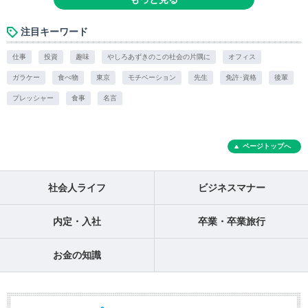
注目キーワード
仕事
投資
趣味
やしろあずきのこの社会の片隅に
オフィス
ガラケー
食べ物
東京
モチベーション
先生
免許･資格
後輩
プレッシャー
食事
名言
ページトップへ
社会人ライフ
ビジネスマナー
内定・入社
卒業・卒業旅行
お金の知識