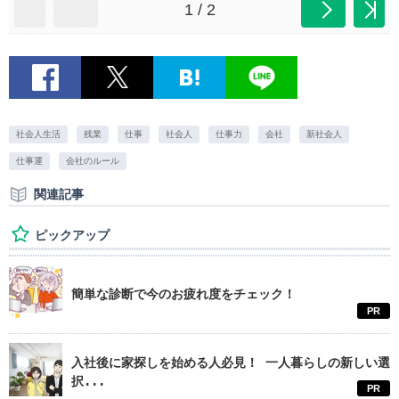
1 / 2
社会人生活
残業
仕事
社会人
仕事力
会社
新社会人
仕事運
会社のルール
関連記事
ピックアップ
簡単な診断で今のお疲れ度をチェック！
PR
入社後に家探しを始める人必見！ 一人暮らしの新しい選
択...
PR