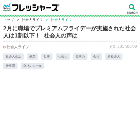
トップ
>
社会人ライフ
>
社会人ライフ
2月に職場でプレミアムフライデーが実施された社会
人は1割以下！ 社会人の声は
更新:2017/06/09
社会人ライフ
社会人生活
残業
仕事
社会人
仕事力
会社
新社会人
仕事運
会社のルール