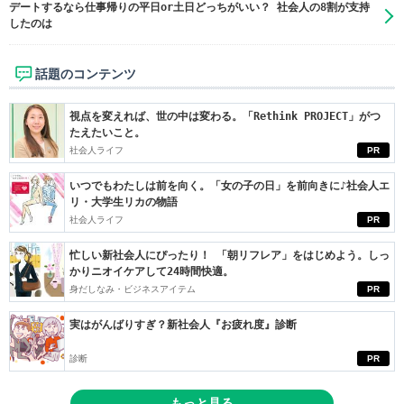
デートするなら仕事帰りの平日or土日どっちがいい？ 社会人の8割が支持
したのは
話題のコンテンツ
視点を変えれば、世の中は変わる。「Rethink PROJECT」がつ
たえたいこと。
社会人ライフ
PR
いつでもわたしは前を向く。「女の子の日」を前向きに♪社会人エ
リ・大学生リカの物語
社会人ライフ
PR
忙しい新社会人にぴったり！ 「朝リフレア」をはじめよう。しっ
かりニオイケアして24時間快適。
身だしなみ・ビジネスアイテム
PR
実はがんばりすぎ？新社会人『お疲れ度』診断
診断
PR
もっと見る