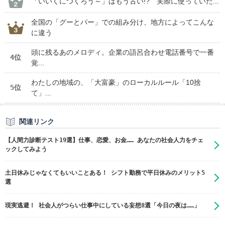
「いいくにつくろう～」はもう古い!? 実際に使っていた...
全国の「グーとパー」での組み分け、地方によってこんな
に違う
頭に残るあのメロディ。企業の語呂合わせ電話番号で一番
4位
覚...
わたしの地域の、「大富豪」のローカルルール「10捨
5位
て」...
関連リンク
【人間力診断テスト19選】仕事、恋愛、お金…… あなたの社会人力をチェ
ックしてみよう
土日休みじゃなくてもいいことある！ シフト勤務で平日休みのメリット5
選
現実逃避！ 社会人がつらい仕事中にしている妄想8選「今日の夜は……」