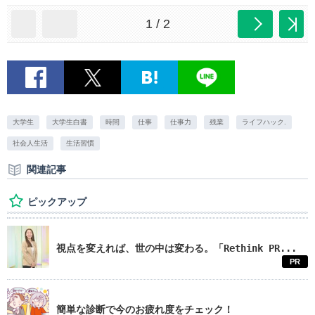
1 / 2
大学生
大学生白書
時間
仕事
仕事力
残業
ライフハック.
社会人生活
生活習慣
関連記事
ピックアップ
視点を変えれば、世の中は変わる。「Rethink PR...
PR
簡単な診断で今のお疲れ度をチェック！