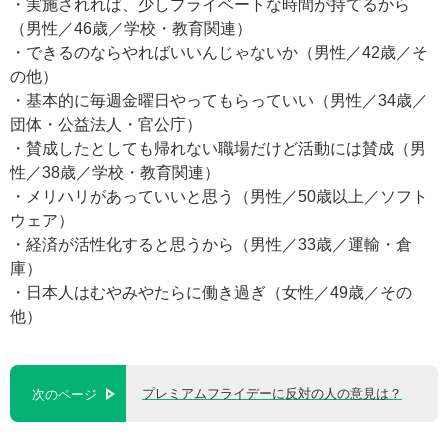
・実施されれば、少しプライベートな時間が持てるから
（男性／46歳／学校・教育関連）
・できるのならやればいいんじゃないか（男性／42歳／そ
の他）
・基本的に毎週金曜日やってもらっていい（男性／34歳／
団体・公益法人・官公庁）
・賛成したとしても帰れない職場だけど活動には賛成（男
性／38歳／学校・教育関連）
・メリハリがあっていいと思う（男性／50歳以上／ソフト
ウェア）
・経済が活性化すると思うから（男性／33歳／運輸・倉
庫）
・日本人はむやみやたらに働き過ぎ（女性／49歳／その
他）
プレミアムフライデーに反対の人の意見は？
次のページ