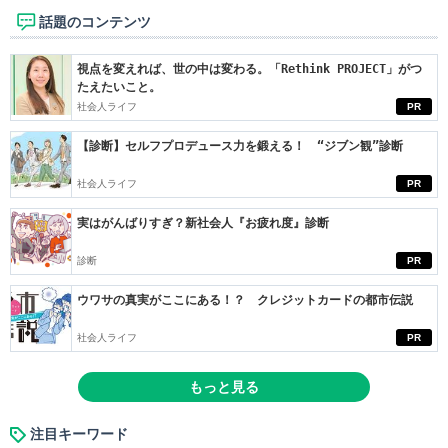
話題のコンテンツ
視点を変えれば、世の中は変わる。「Rethink PROJECT」がつ
たえたいこと。
社会人ライフ
PR
【診断】セルフプロデュース力を鍛える！ “ジブン観”診断
社会人ライフ
PR
実はがんばりすぎ？新社会人『お疲れ度』診断
診断
PR
ウワサの真実がここにある！？ クレジットカードの都市伝説
社会人ライフ
PR
もっと見る
注目キーワード