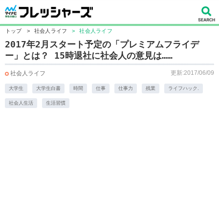
トップ
>
社会人ライフ
>
社会人ライフ
2017年2月スタート予定の「プレミアムフライデ
ー」とは？ 15時退社に社会人の意見は……
更新:2017/06/09
社会人ライフ
大学生
大学生白書
時間
仕事
仕事力
残業
ライフハック.
社会人生活
生活習慣