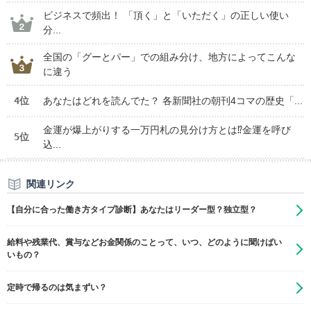
ビジネスで頻出！ 「頂く」と「いただく」の正しい使い
分...
全国の「グーとパー」での組み分け、地方によってこんな
に違う
4位
あなたはどれを読んでた？ 各新聞社の朝刊4コマの歴史「...
金運が爆上がりする一万円札の見分け方とは⁉金運を呼び
5位
込...
関連リンク
【自分に合った働き方タイプ診断】あなたはリーダー型？独立型？
給料や残業代、賞与などお金関係のことって、いつ、どのように聞けばい
いもの？
定時で帰るのは気まずい？