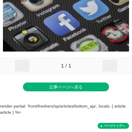
1 / 1
記事ページへ戻る
render partial: 'front/freshers/sp/articles/bottom_aja', locals: { article:
article } %>
ページトップへ