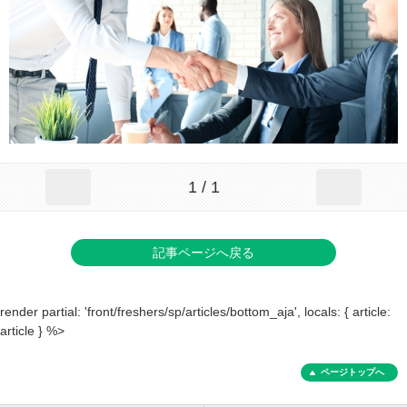
1 / 1
記事ページへ戻る
render partial: 'front/freshers/sp/articles/bottom_aja', locals: { article:
article } %>
ページトップへ