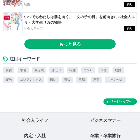
診断
PR
いつでもわたしは前を向く。「女の子の日」を前向きに♪社会人エ
リ・大学生リカの物語
社会人ライフ
PR
もっと見る
注目キーワード
男女
学習
内定式
さとり
職種
Q＆A.
研修
結婚
寝坊
コンプレックス
節約
貯金
沈黙
運勢
キャンセル
ページトップへ
社会人ライフ
ビジネスマナー
内定・入社
卒業・卒業旅行