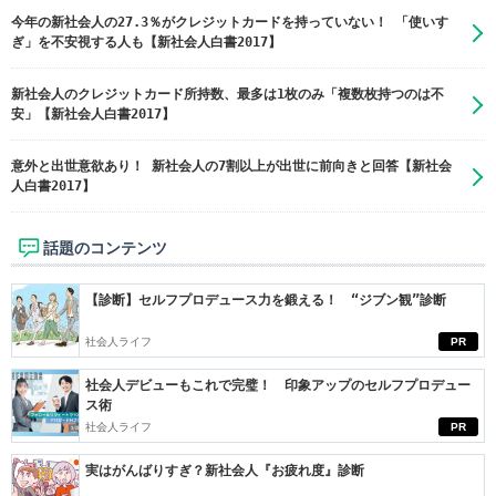
今年の新社会人の27.3％がクレジットカードを持っていない！ 「使いす
ぎ」を不安視する人も【新社会人白書2017】
新社会人のクレジットカード所持数、最多は1枚のみ「複数枚持つのは不
安」【新社会人白書2017】
意外と出世意欲あり！ 新社会人の7割以上が出世に前向きと回答【新社会
人白書2017】
話題のコンテンツ
【診断】セルフプロデュース力を鍛える！ “ジブン観”診断
社会人ライフ
PR
社会人デビューもこれで完璧！ 印象アップのセルフプロデュー
ス術
社会人ライフ
PR
実はがんばりすぎ？新社会人『お疲れ度』診断