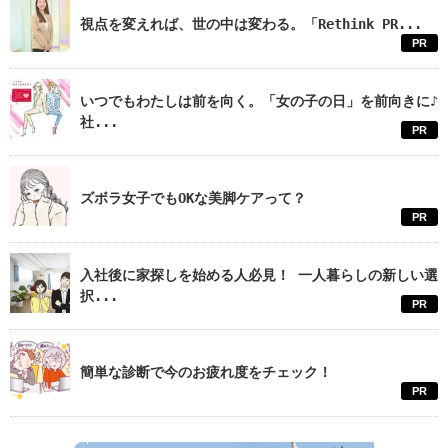
視点を変えれば、世の中は変わる。「Rethink PR...
PR
いつでもわたしは前を向く。「女の子の日」を前向きに♪
社...
PR
ズボラ女子でもOKな美脚ケアって？
PR
入社後に家探しを始める人必見！ 一人暮らしの新しい選
択...
PR
簡単な診断で今のお疲れ度をチェック！
PR