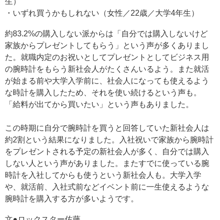
生）
・いずれ買うかもしれない（女性／22歳／大学4年生）
約83.2%の購入しない派からは「自分では購入しないけど
家族からプレゼントしてもらう」という声が多くありまし
た。就職内定のお祝いとしてプレゼントとしてビジネス用
の腕時計をもらう新社会人がたくさんいるよう。また就活
が始まる前や大学入学前に、社会人になっても使えるよう
な時計を購入したため、それを使い続けるという声も。
「給料が出てから買いたい」という声もありました。
この時期に自分で腕時計を買うと回答していた新社会人は
約2割という結果になりました。入社祝いで家族から腕時計
をプレゼントされる予定の新社会人が多く、自分では購入
しない人という声がありました。またすでに使っている腕
時計を入社してからも使うという新社会人も。大学入学
や、就活前、入社式前などイベント前に一生使えるような
腕時計を購入する方が多いようです。
文●ロックスター佐藤