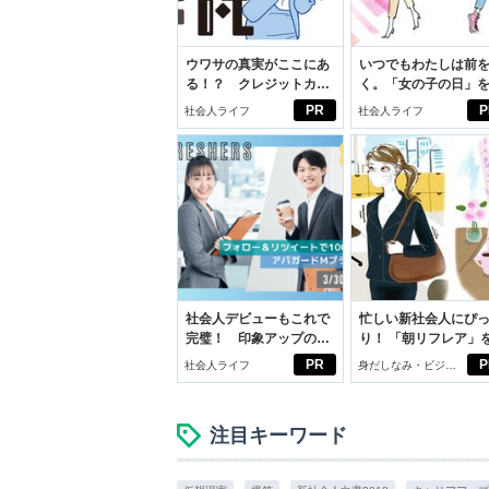
ウワサの真実がここにあ
いつでもわたしは前
る！？ クレジットカー
く。「女の子の日」
ドの都市伝説
向きに♪社会人エリ・
PR
P
社会人ライフ
社会人ライフ
学生リカの物語
社会人デビューもこれで
忙しい新社会人にぴ
完璧！ 印象アップのセ
り！ 「朝リフレア」
ルフプロデュース術
じめよう。しっかり
PR
P
社会人ライフ
身だしなみ・ビジネ
イケアして24時間快
スアイテム
注目キーワード