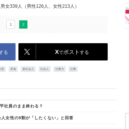
女339人（男性126人、女性213人）
1
2
X
ポスト
する
で
する
出世
昇進
新社会人
社会人
仕事力
仕事
平社員のまま終わる？
会人女性の9割が「したくない」と回答