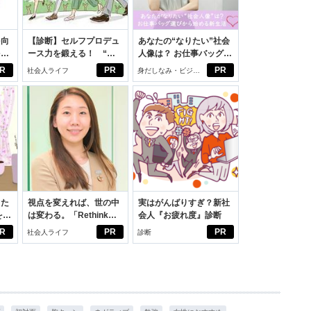
を向
【診断】セルフプロデュ
あなたの“なりたい”社会
を前
ース力を鍛える！ “ジ
人像は？ お仕事バッグ選
大
ブン観”診断
びから始める新生活
R
PR
PR
社会人ライフ
身だしなみ・ビジネ
スアイテム
った
視点を変えれば、世の中
実はがんばりすぎ？新社
をは
は変わる。「Rethink
会人『お疲れ度』診断
ニオ
PROJECT」がつたえた
R
PR
PR
社会人ライフ
診断
適。
いこと。