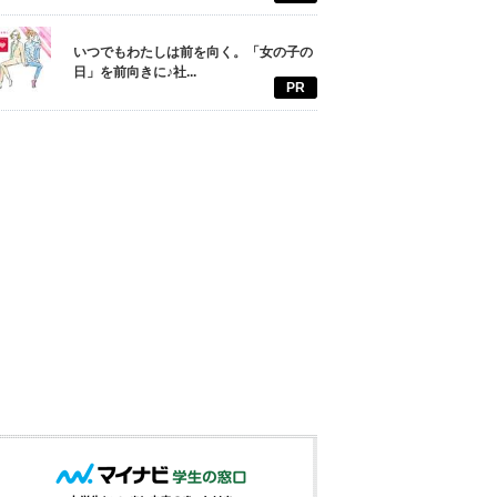
いつでもわたしは前を向く。「女の子の
日」を前向きに♪社...
PR