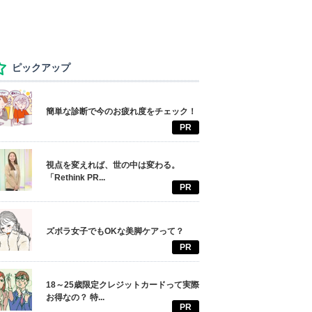
ピックアップ
簡単な診断で今のお疲れ度をチェック！
PR
視点を変えれば、世の中は変わる。
「Rethink PR...
PR
ズボラ女子でもOKな美脚ケアって？
PR
18～25歳限定クレジットカードって実際
お得なの？ 特...
PR