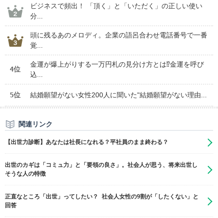
ビジネスで頻出！ 「頂く」と「いただく」の正しい使い
分...
頭に残るあのメロディ。企業の語呂合わせ電話番号で一番
覚...
金運が爆上がりする一万円札の見分け方とは⁉金運を呼び
4位
込...
5位
結婚願望がない女性200人に聞いた"結婚願望がない理由...
関連リンク
【出世力診断】あなたは社長になれる？平社員のまま終わる？
出世のカギは「コミュ力」と「要領の良さ」。社会人が思う、将来出世し
そうな人の特徴
正直なところ「出世」ってしたい？ 社会人女性の9割が「したくない」と
回答