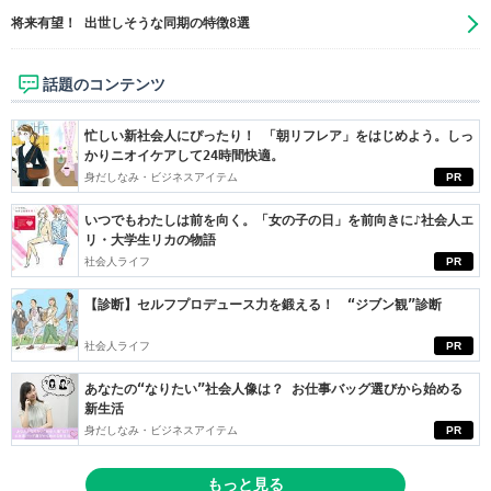
将来有望！ 出世しそうな同期の特徴8選
話題のコンテンツ
忙しい新社会人にぴったり！ 「朝リフレア」をはじめよう。しっ
かりニオイケアして24時間快適。
身だしなみ・ビジネスアイテム
PR
いつでもわたしは前を向く。「女の子の日」を前向きに♪社会人エ
リ・大学生リカの物語
社会人ライフ
PR
【診断】セルフプロデュース力を鍛える！ “ジブン観”診断
社会人ライフ
PR
あなたの“なりたい”社会人像は？ お仕事バッグ選びから始める
新生活
身だしなみ・ビジネスアイテム
PR
もっと見る