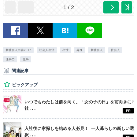
1 / 2
新社会人白書2017
社会人生活
出世
昇進
新社会人
社会人
仕事力
仕事
関連記事
ピックアップ
いつでもわたしは前を向く。「女の子の日」を前向きに♪
社...
PR
入社後に家探しを始める人必見！ 一人暮らしの新しい選
択...