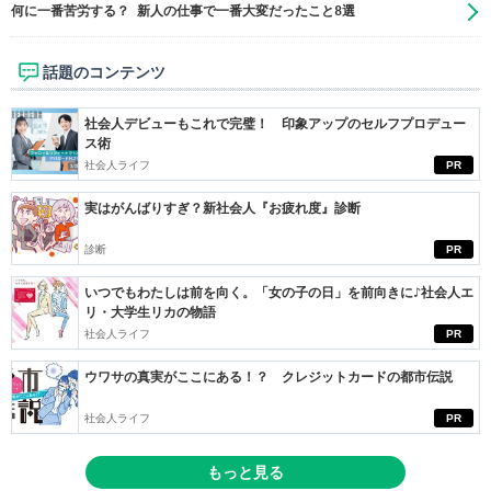
何に一番苦労する？ 新人の仕事で一番大変だったこと8選
話題のコンテンツ
社会人デビューもこれで完璧！ 印象アップのセルフプロデュー
ス術
社会人ライフ
PR
実はがんばりすぎ？新社会人『お疲れ度』診断
診断
PR
いつでもわたしは前を向く。「女の子の日」を前向きに♪社会人エ
リ・大学生リカの物語
社会人ライフ
PR
ウワサの真実がここにある！？ クレジットカードの都市伝説
社会人ライフ
PR
もっと見る