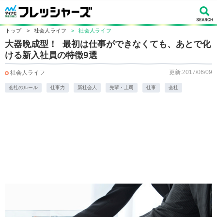
トップ
>
社会人ライフ
>
社会人ライフ
大器晩成型！ 最初は仕事ができなくても、あとで化
ける新入社員の特徴9選
更新:2017/06/09
社会人ライフ
会社のルール
仕事力
新社会人
先輩・上司
仕事
会社