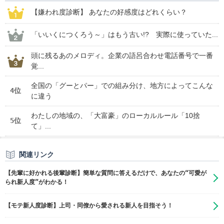
【嫌われ度診断】 あなたの好感度はどれくらい？
「いいくにつくろう～」はもう古い!? 実際に使っていた...
頭に残るあのメロディ。企業の語呂合わせ電話番号で一番
覚...
全国の「グーとパー」での組み分け、地方によってこんな
4位
に違う
わたしの地域の、「大富豪」のローカルルール「10捨
5位
て」...
関連リンク
【先輩に好かれる後輩診断】簡単な質問に答えるだけで、あなたの“可愛が
られ新人度”がわかる！
【モテ新人度診断】上司・同僚から愛される新人を目指そう！