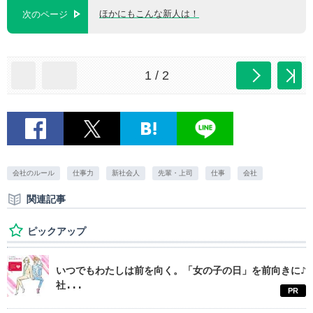
ほかにもこんな新人は！
次のページ
1 / 2
会社のルール
仕事力
新社会人
先輩・上司
仕事
会社
関連記事
ピックアップ
いつでもわたしは前を向く。「女の子の日」を前向きに♪
社...
PR